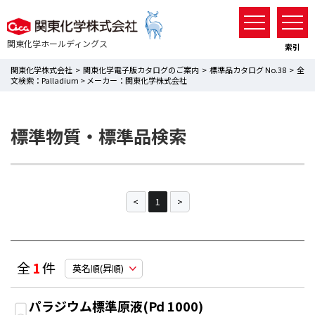
関東化学ホールディングス
索引
関東化学株式会社 >
関東化学電子版カタログのご案内 >
標準品カタログ No.38
> 全
文検索：Palladium > メーカー：関東化学株式会社
標準物質・標準品検索
1
全
1
件
パラジウム標準原液(Pd 1000)