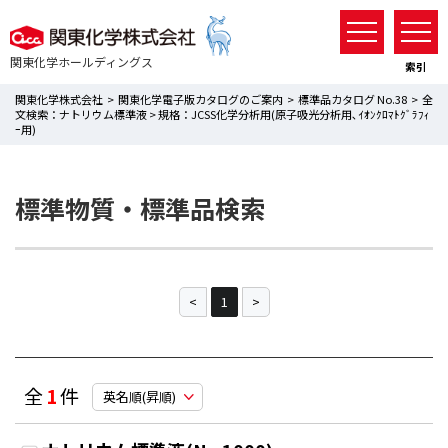
関東化学ホールディングス
索引
関東化学株式会社 >
関東化学電子版カタログのご案内 >
標準品カタログ No.38
> 全
文検索：ナトリウム標準液 > 規格：JCSS化学分析用(原子吸光分析用､ｲｵﾝｸﾛﾏﾄｸﾞﾗﾌｨ
ｰ用)
標準物質・標準品検索
1
全
1
件