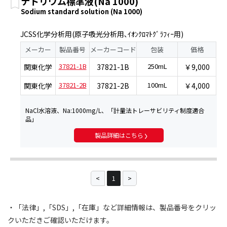
ナトリウム標準液(Na 1000)
Sodium standard solution (Na 1000)
JCSS化学分析用(原子吸光分析用､ｲｵﾝｸﾛﾏﾄｸﾞﾗﾌｨｰ用)
メーカー
製品番号
メーカーコード
包装
価格
37821-1B
250mL
関東化学
37821-1B
￥9,000
37821-2B
100mL
関東化学
37821-2B
￥4,000
NaCl水溶液、Na:1000mg/L、「計量法トレーサビリティ制度適合
品」
製品詳細はこちら
1
・「法律」,「SDS」,「在庫」など詳細情報は、製品番号をクリッ
クいただきご確認いただけます。