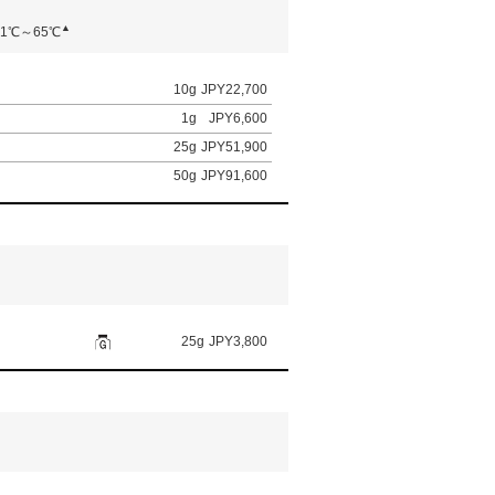
▲
61℃～65℃
10g
JPY22,700
1g
JPY6,600
25g
JPY51,900
50g
JPY91,600
25g
JPY3,800