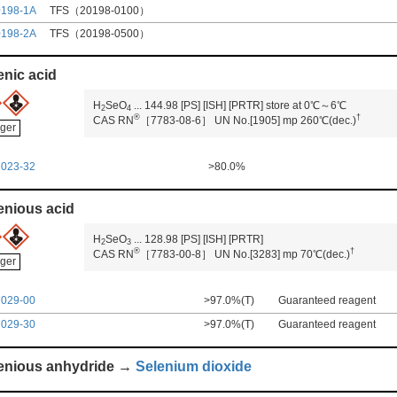
0198-1A
TFS（20198-0100）
0198-2A
TFS（20198-0500）
enic acid
H
SeO
...
144.98
[PS]
[ISH]
[PRTR]
store at 0℃～6℃
2
4
®
†
CAS RN
［7783-08-6］
UN No.[1905]
mp 260℃(dec.)
ger
7023-32
>80.0%
enious acid
H
SeO
...
128.98
[PS]
[ISH]
[PRTR]
2
3
®
†
CAS RN
［7783-00-8］
UN No.[3283]
mp 70℃(dec.)
ger
7029-00
>97.0%(T)
Guaranteed reagent
7029-30
>97.0%(T)
Guaranteed reagent
enious anhydride →
Selenium dioxide