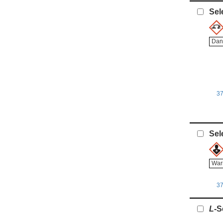
Sel
Dan
3
Sel
War
3
L
-S