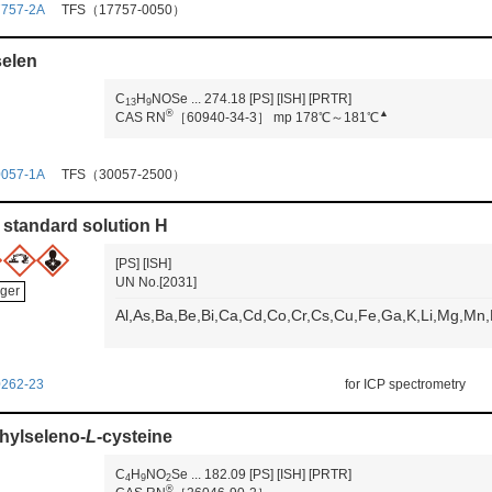
7757-2A
TFS（17757-0050）
elen
C
H
NOSe
...
274.18
[PS]
[ISH]
[PRTR]
1
3
9
®
▲
CAS RN
［60940-34-3］
mp 178℃～181℃
0057-1A
TFS（30057-2500）
 standard solution H
[PS]
[ISH]
UN No.[2031]
ger
Al,As,Ba,Be,Bi,Ca,Cd,Co,Cr,Cs,Cu,Fe,Ga,K,Li,Mg,Mn
0262-23
for ICP spectrometry
hylseleno-
L
-cysteine
C
H
NO
Se
...
182.09
[PS]
[ISH]
[PRTR]
4
9
2
®