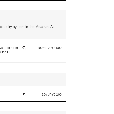
aceablity system in the Measure Act.
sis, for atomic
100mL
JPY3,900
, for ICP
25g
JPY6,100