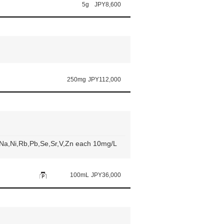
5g
JPY8,600
250mg
JPY112,000
,Na,Ni,Rb,Pb,Se,Sr,V,Zn each 10mg/L
100mL
JPY36,000