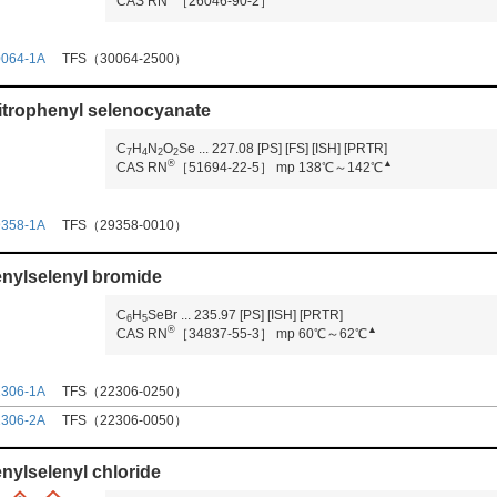
CAS RN
［26046-90-2］
0064-1A
TFS（30064-2500）
itrophenyl selenocyanate
C
H
N
O
Se
...
227.08
[PS]
[FS]
[ISH]
[PRTR]
7
4
2
2
®
▲
CAS RN
［51694-22-5］
mp 138℃～142℃
9358-1A
TFS（29358-0010）
nylselenyl bromide
C
H
SeBr
...
235.97
[PS]
[ISH]
[PRTR]
6
5
®
▲
CAS RN
［34837-55-3］
mp 60℃～62℃
2306-1A
TFS（22306-0250）
2306-2A
TFS（22306-0050）
nylselenyl chloride