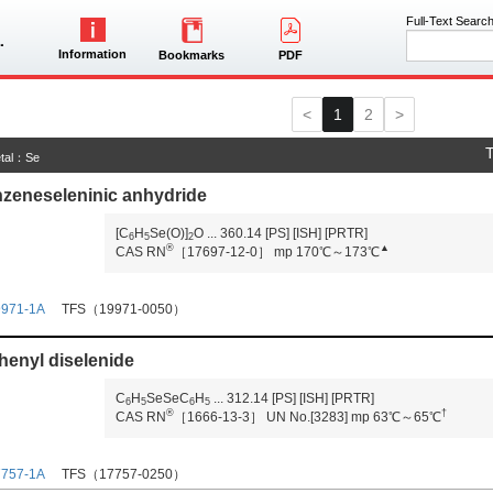
Full-Text Searc
Information
Bookmarks
PDF
<
1
2
>
T
tal：Se
zeneseleninic anhydride
[C
H
Se(O)]
O
...
360.14
[PS]
[ISH]
[PRTR]
6
5
2
®
▲
CAS RN
［17697-12-0］
mp 170℃～173℃
9971-1A
TFS（19971-0050）
henyl diselenide
C
H
SeSeC
H
...
312.14
[PS]
[ISH]
[PRTR]
6
5
6
5
®
†
CAS RN
［1666-13-3］
UN No.[3283]
mp 63℃～65℃
7757-1A
TFS（17757-0250）