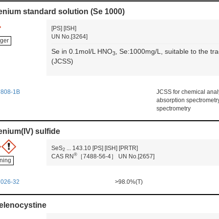
enium standard solution (Se 1000)
[PS]
[ISH]
UN No.[3264]
ger
Se in 0.1mol/L HNO
, Se:1000mg/L, suitable to the tr
3
(JCSS)
7808-1B
JCSS for chemical analy
absorption spectrometry
spectrometry
enium(IV) sulfide
SeS
...
143.10
[PS]
[ISH]
[PRTR]
2
®
CAS RN
［7488-56-4］
UN No.[2657]
ning
7026-32
>98.0%(T)
elenocystine