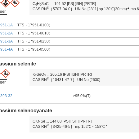
C
H
SeCl
...
191.52
[PS]
[ISH]
[PRTR]
6
5
®
▲
CAS RN
［5707-04-0］
UN No.[2811]
bp 120℃(20mm)
mp 
ger
7951-1A
TFS（17951-0100）
7951-2A
TFS（17951-0010）
7951-3A
TFS（17951-0250）
7951-4A
TFS（17951-0500）
assium selenite
K
SeO
...
205.16
[PS]
[ISH]
[PRTR]
2
3
®
CAS RN
［10431-47-7］
UN No.[2630]
ger
2393-32
>95.0%(T)
assium selenocyanate
CKNSe
...
144.08
[PS]
[ISH]
[PRTR]
®
▲
CAS RN
［3425-46-5］
mp 152℃～158℃