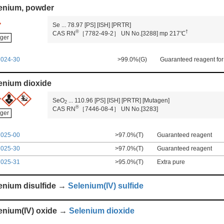
enium, powder
Se
...
78.97
[PS]
[ISH]
[PRTR]
®
†
CAS RN
［7782-49-2］
UN No.[3288]
mp 217℃
ger
7024-30
>99.0%(G)
Guaranteed reagent for
enium dioxide
SeO
...
110.96
[PS]
[ISH]
[PRTR]
[Mutagen]
2
®
CAS RN
［7446-08-4］
UN No.[3283]
ger
7025-00
>97.0%(T)
Guaranteed reagent
7025-30
>97.0%(T)
Guaranteed reagent
7025-31
>95.0%(T)
Extra pure
enium disulfide →
Selenium(IV) sulfide
enium(IV) oxide →
Selenium dioxide