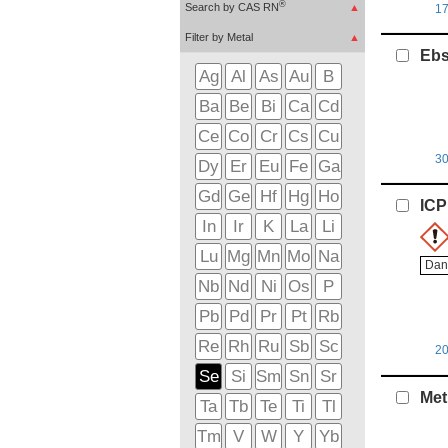
®
Search by CAS RN
▲
1
Filter by Metal
▲
Ebs
Ag
Al
As
Au
B
Ba
Be
Bi
Ca
Cd
Ce
Co
Cr
Cs
Cu
3
Dy
Er
Eu
Fe
Ga
Gd
Ge
Hf
Hg
Ho
ICP
In
Ir
K
La
Li
Lu
Mg
Mn
Mo
Na
Dan
Nb
Nd
Ni
Os
P
Pb
Pd
Pr
Pt
Rb
Re
Rh
Ru
Sb
Sc
2
Se
Si
Sm
Sn
Sr
Met
Ta
Tb
Te
Ti
Tl
Tm
V
W
Y
Yb