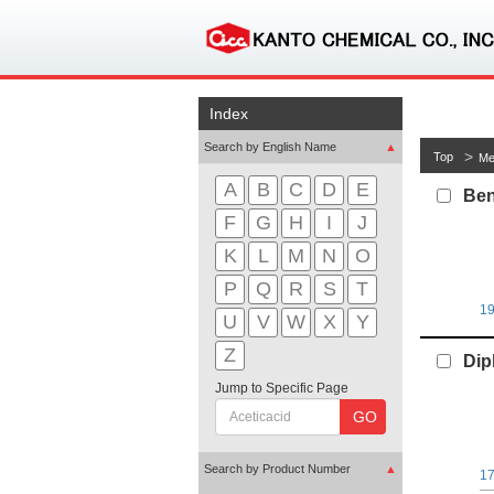
Index
Search by English Name
▲
Top
Me
A
B
C
D
E
Ben
F
G
H
I
J
K
L
M
N
O
P
Q
R
S
T
1
U
V
W
X
Y
Z
Dip
Jump to Specific Page
GO
Search by Product Number
▲
1