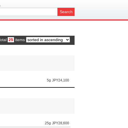
h
Search
otal
25
items
5g
JPY24,100
25g
JPY28,600