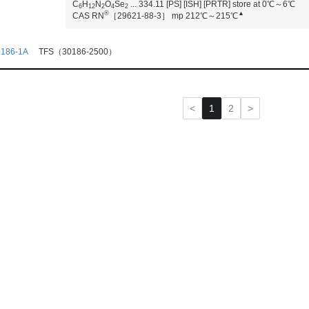
C
H
N
O
Se
...
334.11
[PS]
[ISH]
[PRTR]
store at 0℃～6℃
6
1
2
2
4
2
®
▲
CAS RN
［29621-88-3］
mp 212℃～215℃
0186-1A
TFS（30186-2500）
<
1
2
>