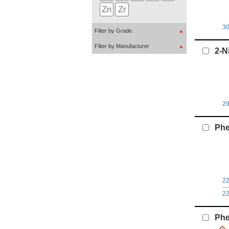
Zn
Zr
3
Filter by Grade
▲
Filter by Manufacturer
▲
2-N
2
Phe
2
2
Phe