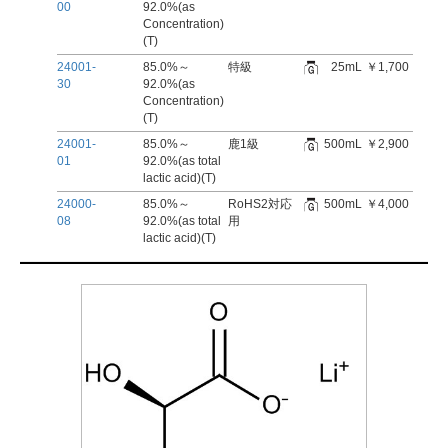
00
92.0%(as
Concentration)
(T)
24001-
85.0%～
特級
25mL
￥1,700
30
92.0%(as
Concentration)
(T)
24001-
85.0%～
鹿1級
500mL
￥2,900
01
92.0%(as total
lactic acid)(T)
24000-
85.0%～
RoHS2対応
500mL
￥4,000
08
92.0%(as total
用
lactic acid)(T)