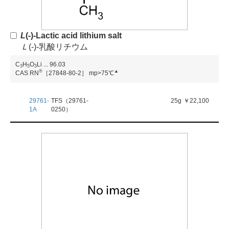
L
(-)-Lactic acid lithium salt
Ｌ
(-)-乳酸リチウム
C
H
O
Li
...
96.03
3
5
3
®
▲
CAS RN
［27848-80-2］
mp>75℃
29761-
TFS（29761-
25g
￥22,100
1A
0250）