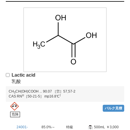
Lactic acid
乳酸
CH
CH(OH)COOH
...
90.07
［労］57,57-2
3
®
†
CAS RN
［50-21-5］
mp16.8℃
バルク見積
危険
24001-
85.0%～
特級
500mL
￥3,000