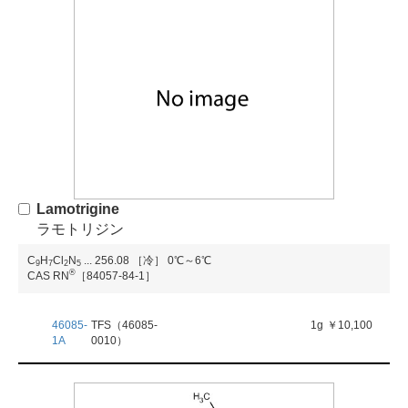
Lamotrigine
ラモトリジン
C
H
Cl
N
...
256.08
［冷］ 0℃～6℃
9
7
2
5
®
CAS RN
［84057-84-1］
46085-
TFS（46085-
1g
￥10,100
1A
0010）