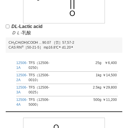
D
L
-Lactic acid
Ｄ
Ｌ
-乳酸
CH
CH(OH)COOH
...
90.07
［労］57,57-2
3
®
▲
▲
CAS RN
［50-21-5］
mp16.8℃
d1.20
12506-
TFS（12506-
25g
￥6,400
1A
0250）
12506-
TFS（12506-
1kg
￥14,500
2A
0010）
12506-
TFS（12506-
2.5kg
￥29,800
3A
0025）
12506-
TFS（12506-
500g
￥11,200
4A
5000）