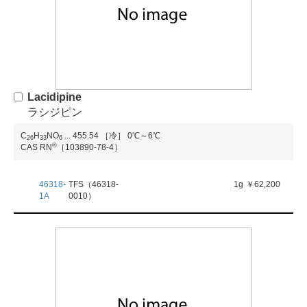
Lacidipine
ラシジピン
C
H
NO
...
455.54
［冷］ 0℃～6℃
2
6
3
3
6
®
CAS RN
［103890-78-4］
46318-
TFS（46318-
1g
￥62,200
1A
0010）