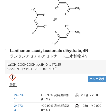
Lanthanum acetylacetonate dihydrate, 4N
ランタンアセチルアセトナート二水和物,4N
La(CH
COCHCOCH
)
･2H
O
...
472.25
3
3
3
2
®
†
CAS RN
［64424-12-0］
mp143℃
バルク見積
警告
24273-
>99.99%
高純度試薬
250g
￥28,000
13
(Im.S.)
24273-
>99.99%
高純度試薬
25g
￥9,000
33
(Im.S.)