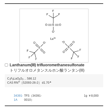
Lanthanum(III) trifluoromethanesulfonate
トリフルオロメタンスルホン酸ランタン(III)
C
F
LaO
S
...
586.12
3
9
9
3
®
▲
CAS RN
［52093-26-2］
d1.70
34391-
TFS（34391-
1g
￥8,000
1A
0010）