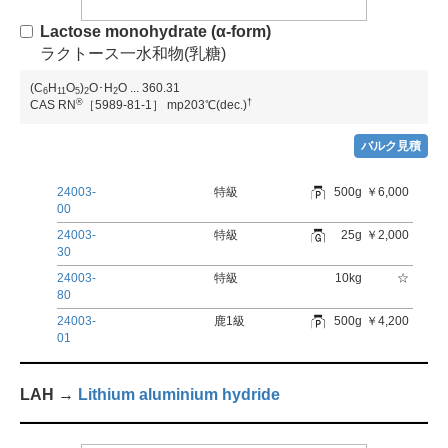
Lactose monohydrate (α-form)
ラクトース一水和物(乳糖)
(C
H
O
)
O･H
O
...
360.31
6
1
1
5
2
2
®
†
CAS RN
［5989-81-1］
mp203℃(dec.)
バルク見積
24003-
特級
500g
￥6,000
00
24003-
特級
25g
￥2,000
30
24003-
特級
10kg
☆
80
24003-
鹿1級
500g
￥4,200
01
LAH →
Lithium aluminium hydride