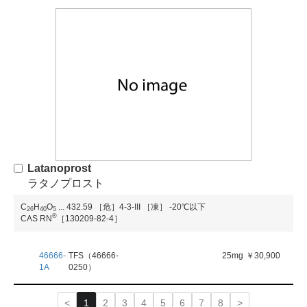
Latanoprost
ラタノプロスト
C
H
O
...
432.59
［危］4-3-III
［凍］ -20℃以下
2
6
4
0
5
®
CAS RN
［130209-82-4］
46666-
TFS（46666-
25mg
￥30,900
1A
0250）
1
2
3
4
5
6
7
8