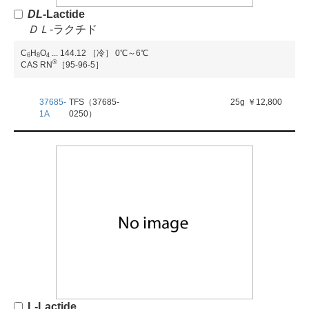
D
L
-Lactide
Ｄ
Ｌ
-ラクチド
C
H
O
...
144.12
［冷］ 0℃～6℃
6
8
4
®
CAS RN
［95-96-5］
37685-
TFS（37685-
25g
￥12,800
1A
0250）
L-Lactide