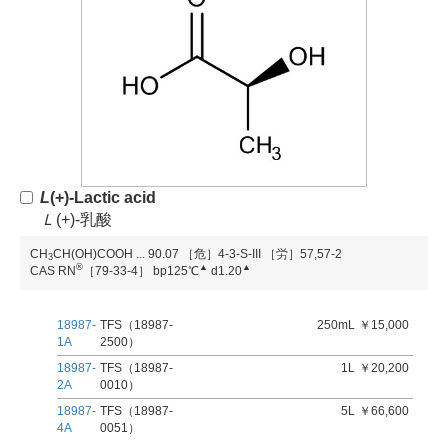
L
(+)-Lactic acid
Ｌ
(+)-乳酸
CH
CH(OH)COOH
...
90.07
［危］4-3-S-III
［労］57,57-2
3
®
▲
▲
CAS RN
［79-33-4］
bp125℃
d1.20
18987-
TFS（18987-
250mL
￥15,000
1A
2500）
18987-
TFS（18987-
1L
￥20,200
2A
0010）
18987-
TFS（18987-
5L
￥66,600
4A
0051）