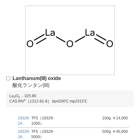
Lanthanum(III) oxide
酸化ランタン(III)
La
O
...
325.80
2
3
®
CAS RN
［1312-81-8］
bp4200℃
mp2315℃
19329-
TFS（19329-
100g
￥14,000
2A
1000）
19329-
TFS（19329-
500g
￥45,000
3A
5000）