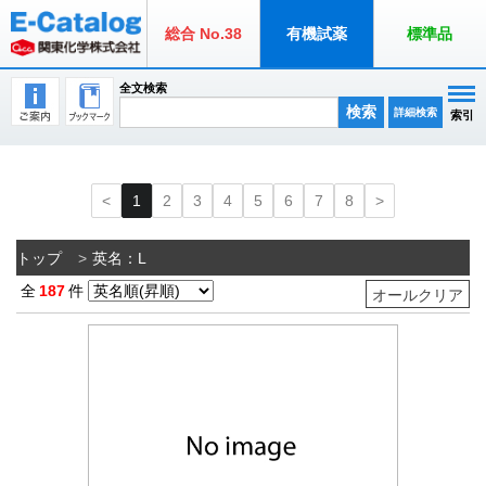
総合 No.38
有機試薬
標準品
全文検索
検索
詳細検索
索引
1
2
3
4
5
6
7
8
トップ
英名：L
全
187
件
オールクリア