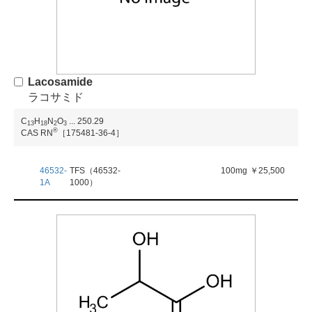
Lacosamide
ラコサミド
C
H
N
O
...
250.29
1
3
1
8
2
3
®
CAS RN
［175481-36-4］
46532-
TFS（46532-
100mg
￥25,500
1A
1000）