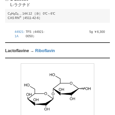
L-ラクチド
C
H
O
...
144.12
［冷］ 0℃～6℃
6
8
4
®
CAS RN
［4511-42-6］
44921-
TFS（44921-
5g
￥6,300
1A
0050）
Lactoflavine →
Riboflavin