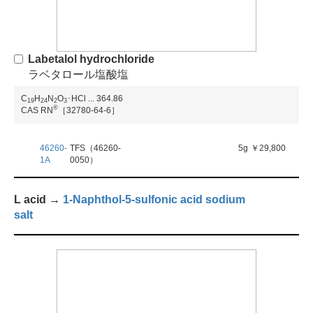
Labetalol hydrochloride
ラベタロール塩酸塩
C
H
N
O
･HCl
...
364.86
1
9
2
4
2
3
®
CAS RN
［32780-64-6］
46260-
TFS（46260-
5g
￥29,800
1A
0050）
L acid →
1-Naphthol-5-sulfonic acid sodium
salt