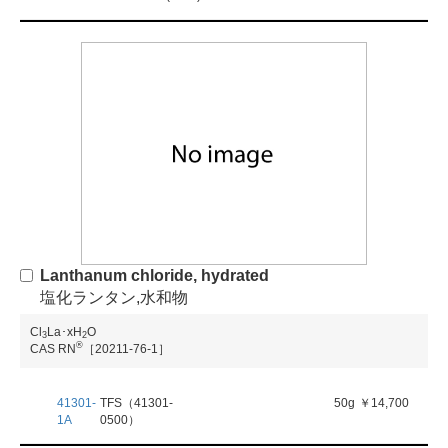
Lanthanum chloride, hydrated
塩化ランタン,水和物
Cl
La･xH
O
3
2
®
CAS RN
［20211-76-1］
41301-
TFS（41301-
50g
￥14,700
1A
0500）