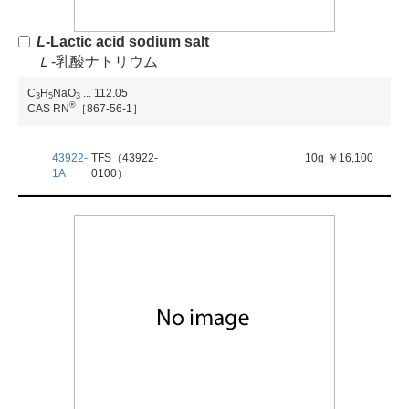
L
-Lactic acid sodium salt
Ｌ
-乳酸ナトリウム
C
H
NaO
...
112.05
3
5
3
®
CAS RN
［867-56-1］
43922-
TFS（43922-
10g
￥16,100
1A
0100）