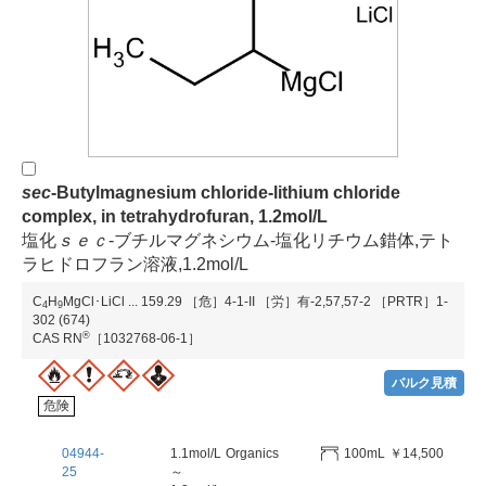
s
e
c
-Butylmagnesium chloride-lithium chloride
complex, in tetrahydrofuran, 1.2mol/L
塩化
ｓ
ｅ
ｃ
-ブチルマグネシウム-塩化リチウム錯体,テト
ラヒドロフラン溶液,1.2mol/L
C
H
MgCl･LiCl
...
159.29
［危］4-1-II
［労］有-2,57,57-2
［PRTR］1-
4
9
302 (674)
®
CAS RN
［1032768-06-1］
バルク見積
危険
04944-
1.1mol/L
Organics
100mL
￥14,500
25
～