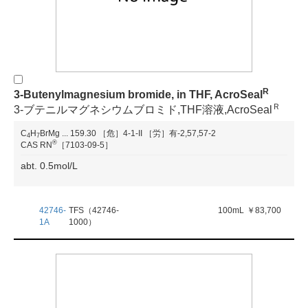
R
3-Butenylmagnesium bromide, in THF, AcroSeal
Ｒ
3-ブテニルマグネシウムブロミド,THF溶液,AcroSeal
C
H
BrMg
...
159.30
［危］4-1-II
［労］有-2,57,57-2
4
7
®
CAS RN
［7103-09-5］
abt. 0.5mol/L
42746-
TFS（42746-
100mL
￥83,700
1A
1000）