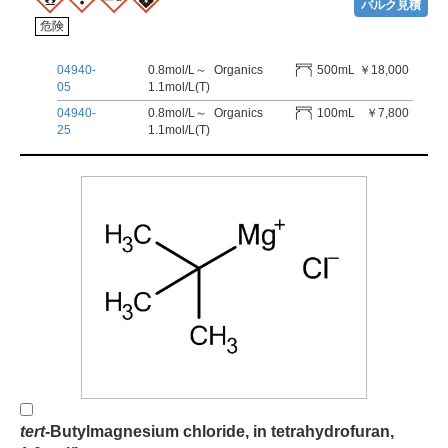
バルク見積
危険
04940-
0.8mol/L～
Organics
500mL
￥18,000
05
1.1mol/L(T)
04940-
0.8mol/L～
Organics
100mL
￥7,800
25
1.1mol/L(T)
t
e
r
t
-Butylmagnesium chloride, in tetrahydrofuran,