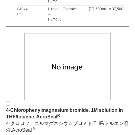
1.3mol/L
04944-
1.1mol/L
Organics
500mL
￥37,500
05
～
1.3mol/L
4-Chlorophenylmagnesium bromide, 1M solution in
R
THF/toluene, AcroSeal
4-クロロフェニルマグネシウムブロミド,THF/トルエン溶
Ｒ
液,AcroSeal