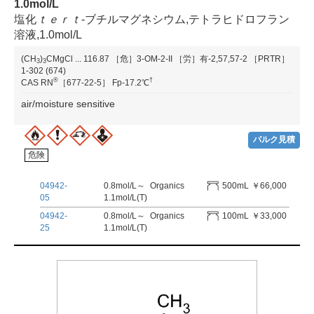
1.0mol/L
塩化
ｔ
ｅ
ｒ
ｔ
-ブチルマグネシウム,テトラヒドロフラン
溶液,1.0mol/L
(CH
)
CMgCl
...
116.87
［危］3-OM-2-II
［労］有-2,57,57-2
［PRTR］
3
3
1-302 (674)
®
†
CAS RN
［677-22-5］
Fp-17.2℃
air/moisture sensitive
バルク見積
危険
04942-
0.8mol/L～
Organics
500mL
￥66,000
05
1.1mol/L(T)
04942-
0.8mol/L～
Organics
100mL
￥33,000
25
1.1mol/L(T)