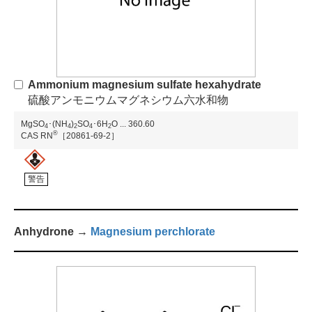
Ammonium magnesium sulfate hexahydrate
硫酸アンモニウムマグネシウム六水和物
MgSO
･(NH
)
SO
･6H
O
...
360.60
4
4
2
4
2
®
CAS RN
［20861-69-2］
警告
Anhydrone →
Magnesium perchlorate