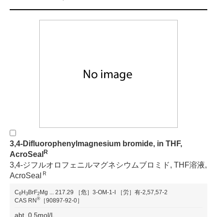
3,4-Difluorophenylmagnesium bromide, in THF,
R
AcroSeal
3,4-ジフルオロフェニルマグネシウムブロミド, THF溶液,
Ｒ
AcroSeal
C
H
BrF
Mg
...
217.29
［危］3-OM-1-I
［労］有-2,57,57-2
6
3
2
®
CAS RN
［90897-92-0］
abt. 0.5mol/L