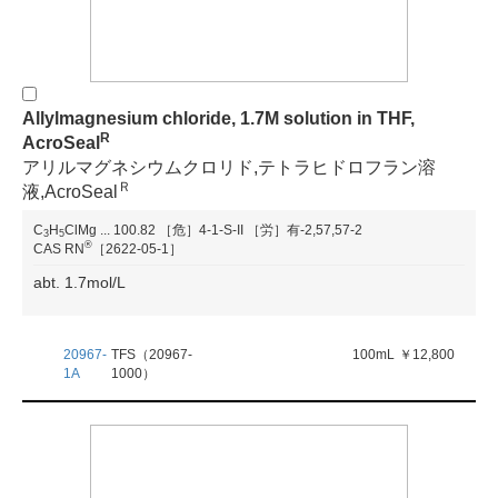
Allylmagnesium chloride, 1.7M solution in THF,
R
AcroSeal
アリルマグネシウムクロリド,テトラヒドロフラン溶
Ｒ
液,AcroSeal
C
H
ClMg
...
100.82
［危］4-1-S-II
［労］有-2,57,57-2
3
5
®
CAS RN
［2622-05-1］
abt. 1.7mol/L
20967-
TFS（20967-
100mL
￥12,800
1A
1000）