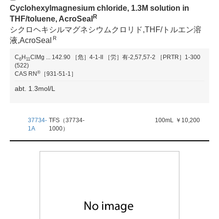
Cyclohexylmagnesium chloride, 1.3M solution in
R
THF/toluene, AcroSeal
シクロヘキシルマグネシウムクロリド,THF/トルエン溶
Ｒ
液,AcroSeal
C
H
ClMg
...
142.90
［危］4-1-II
［労］有-2,57,57-2
［PRTR］1-300
6
1
1
(522)
®
CAS RN
［931-51-1］
abt. 1.3mol/L
37734-
TFS（37734-
100mL
￥10,200
1A
1000）