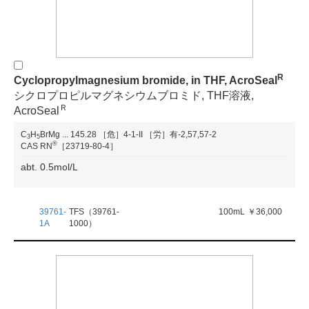
R
Cyclopropylmagnesium bromide, in THF, AcroSeal
シクロプロピルマグネシウムブロミド, THF溶液,
Ｒ
AcroSeal
C
H
BrMg
...
145.28
［危］4-1-II
［労］有-2,57,57-2
3
5
®
CAS RN
［23719-80-4］
abt. 0.5mol/L
39761-
TFS（39761-
100mL
￥36,000
1A
1000）