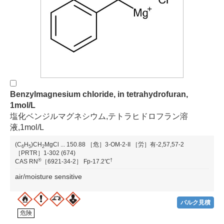
Benzylmagnesium chloride, in tetrahydrofuran,
1mol/L
塩化ベンジルマグネシウム,テトラヒドロフラン溶
液,1mol/L
(C
H
)CH
MgCl
...
150.88
［危］3-OM-2-II
［労］有-2,57,57-2
6
5
2
［PRTR］1-302 (674)
®
†
CAS RN
［6921-34-2］
Fp-17.2℃
air/moisture sensitive
バルク見積
危険