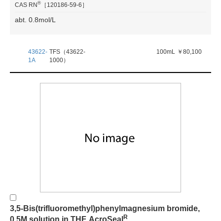
®
CAS RN
［120186-59-6］
abt. 0.8mol/L
43622-
TFS（43622-
100mL
￥80,100
1A
1000）
3,5-Bis(trifluoromethyl)phenylmagnesium bromide,
R
0.5M solution in THF, AcroSeal