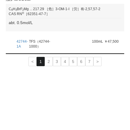
C
H
BrF
Mg
...
217.29
［危］3-OM-1-I
［労］有-2,57,57-2
6
3
2
®
CAS RN
［62351-47-7］
abt. 0.5mol/L
42744-
TFS（42744-
100mL
￥47,500
1A
1000）
1
2
3
4
5
6
7