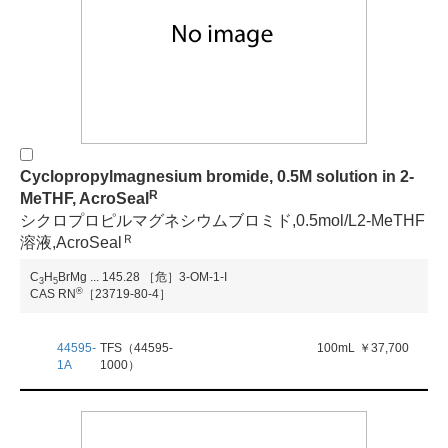
Cyclopropylmagnesium bromide, 0.5M solution in 2-
R
MeTHF, AcroSeal
シクロプロピルマグネシウムブロミド,0.5mol/L2-MeTHF
Ｒ
溶液,AcroSeal
C
H
BrMg
...
145.28
［危］3-OM-1-I
3
5
®
CAS RN
［23719-80-4］
44595-
TFS（44595-
100mL
￥37,700
1A
1000）