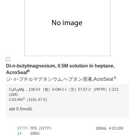
Di-
n
-butylmagnesium, 0.5M solution in heptane,
R
AcroSeal
Ｒ
ジ-
ｎ
-ブチルマグネシウム,ヘプタン溶液,AcroSeal
C
H
Mg
...
138.53
［危］3-OM-1-I
［労］57,57-2
［PRTR］1-213
8
1
8
(186)
®
CAS RN
［1191-47-5］
abt 0.5mol/L
37777-
TFS（37777-
100mL
￥23,100
1A
1000）