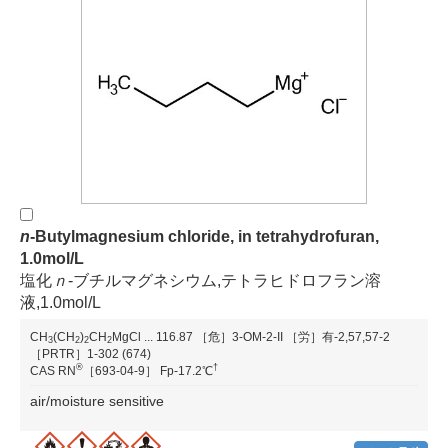
n
-Butylmagnesium chloride, in tetrahydrofuran,
1.0mol/L
塩化
ｎ
-ブチルマグネシウム,テトラヒドロフラン溶
液,1.0mol/L
CH
(CH
)
CH
MgCl
...
116.87
［危］3-OM-2-II
［労］有-2,57,57-2
3
2
2
2
［PRTR］1-302 (674)
®
†
CAS RN
［693-04-9］
Fp-17.2℃
air/moisture sensitive