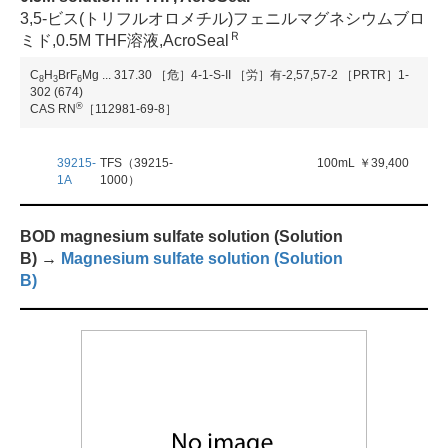
3,5-ビス(トリフルオロメチル)フェニルマグネシウムブロ
Ｒ
ミド,0.5M THF溶液,AcroSeal
C
H
BrF
Mg
...
317.30
［危］4-1-S-II
［労］有-2,57,57-2
［PRTR］1-
8
3
6
302 (674)
®
CAS RN
［112981-69-8］
39215-
TFS（39215-
100mL
￥39,400
1A
1000）
BOD magnesium sulfate solution (Solution
B) →
Magnesium sulfate solution (Solution
B)