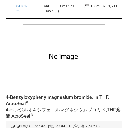
04162-
abt
Organics
100mL
￥13,500
25
1mol/L(T)
4-Benzyloxyphenylmagnesium bromide, in THF,
R
AcroSeal
4-ベンジルオキシフェニルマグネシウムブロミド,THF溶
Ｒ
液,AcroSeal
C
H
BrMgO
...
287.43
［危］3-OM-1-I
［労］有-2,57,57-2
1
3
1
1