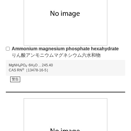
Ammonium magnesium phosphate hexahydrate
りん酸アンモニウムマグネシウム六水和物
MgNH
PO
･6H
O
...
245.40
4
4
2
®
CAS RN
［13478-16-5］
警告