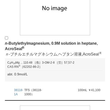
n
-Butylethylmagnesium, 0.9M solution in heptane,
R
AcroSeal
Ｒ
ｎ
-ブチルエチルマグネシウム,ヘプタン溶液,AcroSeal
C
H
Mg
...
110.48
［危］3-OM-2-II
［労］57,57-2
6
1
4
®
CAS RN
［62202-86-2］
abt. 0.9mol/L
38118-
TFS（38118-
100mL
￥41,100
1A
1000）