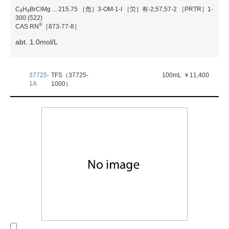
C
H
BrClMg
...
215.75
［危］3-OM-1-I
［労］有-2,57,57-2
［PRTR］1-
6
4
300 (522)
®
CAS RN
［873-77-8］
abt. 1.0mol/L
37725-
TFS（37725-
100mL
￥11,400
1A
1000）