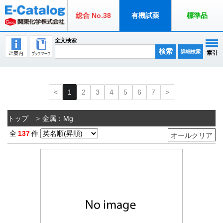
総合 No.38
有機試薬
標準品
全文検索
検索
詳細検索
索引
1
2
3
4
5
6
7
トップ
金属：Mg
全
137
件
オールクリア