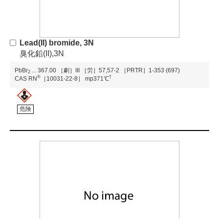
Lead(II) bromide, 3N
臭化鉛(II),3N
PbBr
...
367.00
［劇］III
［労］57,57-2
［PRTR］1-353 (697)
2
®
†
CAS RN
［10031-22-8］
mp371℃
危険