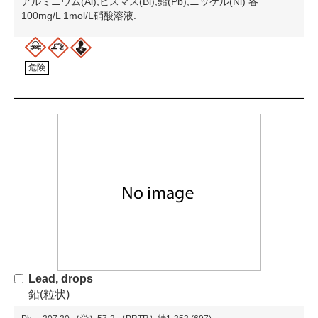
アルミニウム(Al),ビスマス(Bi),鉛(Pb),ニッケル(Ni) 各
100mg/L 1mol/L硝酸溶液.
危険
Lead, drops
鉛(粒状)