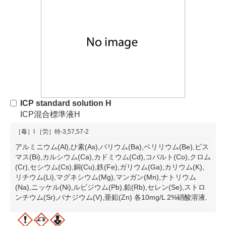
ICP standard solution H
ICP混合標準液H
［毒］I
［労］特-3,57,57-2
アルミニウム(Al),ひ素(As),バリウム(Ba),ベリリウム(Be),ビス
マス(Bi),カルシウム(Ca),カドミウム(Cd),コバルト(Co),クロム
(Cr),セシウム(Cs),銅(Cu),鉄(Fe),ガリウム(Ga),カリウム(K),
リチウム(Li),マグネシウム(Mg),マンガン(Mn),ナトリウム
(Na),ニッケル(Ni),ルビジウム(Pb),鉛(Rb),セレン(Se),ストロ
ンチウム(Sr),バナジウム(V),亜鉛(Zn) 各10mg/L 2%硝酸溶液.