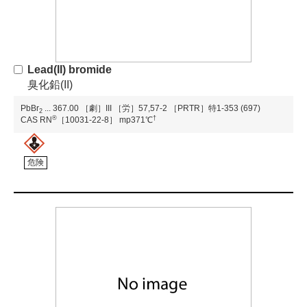
Lead(II) bromide
臭化鉛(II)
PbBr
...
367.00
［劇］III
［労］57,57-2
［PRTR］特1-353 (697)
2
®
†
CAS RN
［10031-22-8］
mp371℃
危険