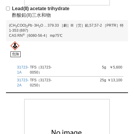
Lead(II) acetate trihydrate
酢酸鉛(II)三水和物
(CH
COO)
Pb･3H
O
...
379.33
［劇］III
［労］鉛,57,57-2
［PRTR］特
3
2
2
1-353 (697)
®
CAS RN
［6080-56-4］
mp75℃
危険
31723-
TFS（31723-
5g
￥5,600
1A
0050）
31723-
TFS（31723-
25g
￥13,100
2A
0250）