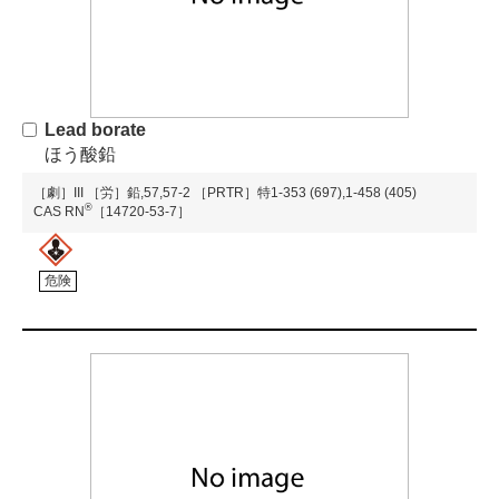
Lead borate
ほう酸鉛
［劇］III
［労］鉛,57,57-2
［PRTR］特1-353 (697),1-458 (405)
®
CAS RN
［14720-53-7］
危険