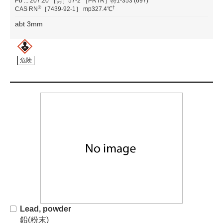
Pb
...
207.20
［労］57-2
［PRTR］特1-353 (697)
®
†
CAS RN
［7439-92-1］
mp327.4℃
abt 3mm
危険
Lead, powder
鉛(粉末)