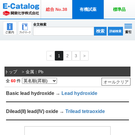
総合 No.38
有機試薬
標準品
全文検索
検索
詳細検索
索引
1
2
3
トップ
金属：Pb
全
60
件
オールクリア
Basic lead hydroxide →
Lead hydroxide
Dilead(II) lead(IV) oxide →
Trilead tetraoxide