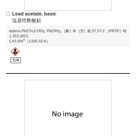
Lead acetate, basic
塩基性酢酸鉛
approx.Pb(CH
COO)
･Pb(OH)
［劇］III
［労］鉛,57,57-2
［PRTR］特
3
2
2
1-353 (697)
®
CAS RN
［1335-32-6］
危険