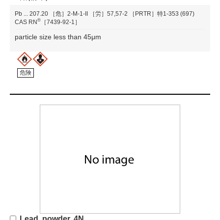
Pb
...
207.20
［危］2-M-1-II
［労］57,57-2
［PRTR］特1-353 (697)
®
CAS RN
［7439-92-1］
particle size less than 45μm
危険
Lead, powder, 4N