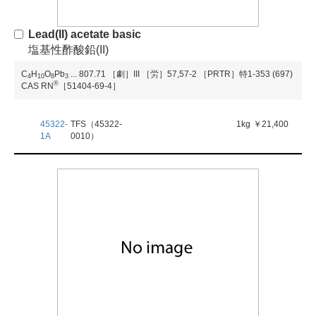
Lead(II) acetate basic
塩基性酢酸鉛(II)
C
H
O
Pb
...
807.71
［劇］III
［労］57,57-2
［PRTR］特1-353 (697)
4
1
0
8
3
®
CAS RN
［51404-69-4］
45322-
TFS（45322-
1kg
￥21,400
1A
0010）