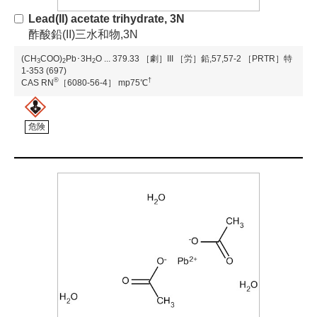
Lead(II) acetate trihydrate, 3N
酢酸鉛(II)三水和物,3N
(CH
COO)
Pb･3H
O
...
379.33
［劇］III
［労］鉛,57,57-2
［PRTR］特
3
2
2
1-353 (697)
®
†
CAS RN
［6080-56-4］
mp75℃
危険