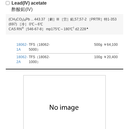
Lead(IV) acetate
酢酸鉛(IV)
(CH
CO
)
Pb
...
443.37
［劇］III
［労］鉛,57,57-2
［PRTR］特1-353
3
2
4
(697)
［冷］ 0℃～6℃
®
†
▲
CAS RN
［546-67-8］
mp175℃～180℃
d2.228
18062-
TFS（18062-
500g
￥64,100
1A
5000）
18062-
TFS（18062-
100g
￥20,400
2A
1000）