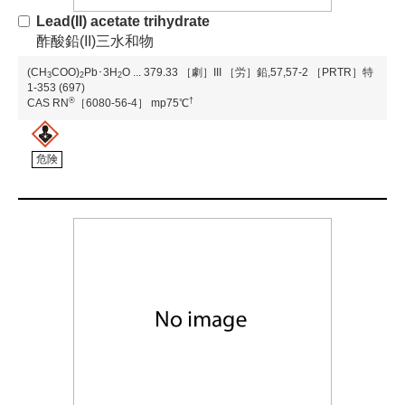
Lead(II) acetate trihydrate
酢酸鉛(II)三水和物
(CH
COO)
Pb･3H
O
...
379.33
［劇］III
［労］鉛,57,57-2
［PRTR］特
3
2
2
1-353 (697)
®
†
CAS RN
［6080-56-4］
mp75℃
危険