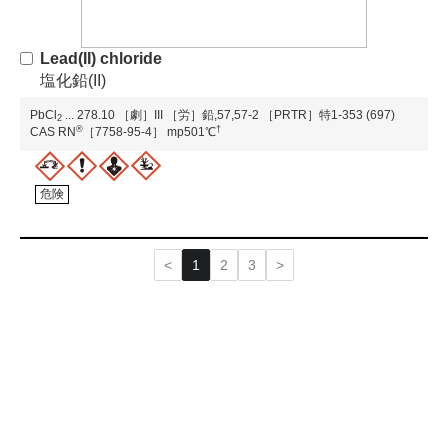
Lead(II) chloride
塩化鉛(II)
PbCl
...
278.10
［劇］III
［労］鉛,57,57-2
［PRTR］特1-353 (697)
2
®
†
CAS RN
［7758-95-4］
mp501℃
危険
1
2
3