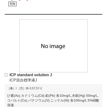
危険
ICP standard solution J
ICP混合標準液J
［毒］I
［労］特-3,57,57-2
ひ素(As),カドミウム(Cd),鉛(Pb) 各10mg/L,水銀(Hg) 50mg/L,
コバルト(Co),バナジウム(V),ニッケル(Ni) 各100mg/L 5%硝酸
溶液.