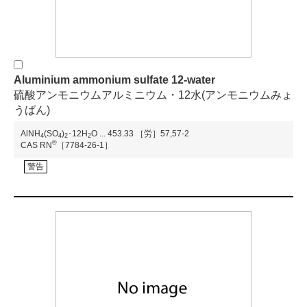
Aluminium ammonium sulfate 12-water
硫酸アンモニウムアルミニウム・12水(アンモニウムみょ
うばん)
AlNH
(SO
)
･12H
O
...
453.33
［労］57,57-2
4
4
2
2
®
CAS RN
［7784-26-1］
警告