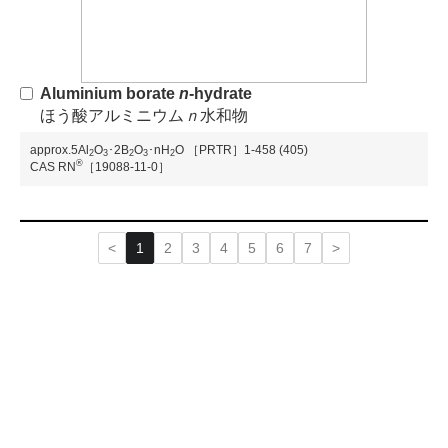
Aluminium borate
n
-hydrate
ほう酸アルミニウム
ｎ
水和物
approx.5Al
O
･2B
O
･nH
O
［PRTR］1-458 (405)
2
3
2
3
2
®
CAS RN
［19088-11-0］
1
2
3
4
5
6
7