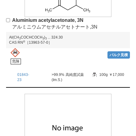
Aluminium acetylacetonate, 3N
アルミニウムアセチルアセトナート,3N
Al(CH
COCHCOCH
)
...
324.30
3
3
3
®
CAS RN
［13963-57-0］
バルク見積
危険
01843-
>99.9%
高純度試薬
100g
￥17,000
23
(Im.S.)