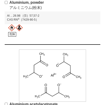
Aluminium, powder
アルミニウム(粉末)
Al
...
26.98
［労］57,57-2
®
CAS RN
［7429-90-5］
危険
Aluminium acetylacetonate