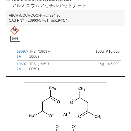
アルミニウムアセチルアセトナート
Al(CH
COCHCOCH
)
...
324.30
3
3
3
®
▲
CAS RN
［13963-57-0］
mp194℃
危険
19697-
TFS（19697-
100g
￥10,600
1A
1000）
19697-
TFS（19697-
5g
￥6,000
2A
0050）