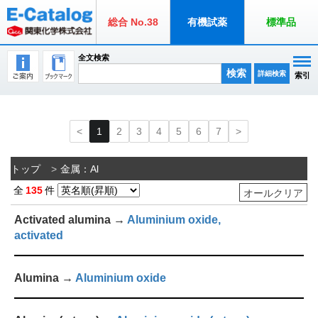
総合 No.38
有機試薬
標準品
全文検索
検索
詳細検索
索引
1
2
3
4
5
6
7
トップ
金属：Al
全
135
件
オールクリア
Activated alumina →
Aluminium oxide,
activated
Alumina →
Aluminium oxide