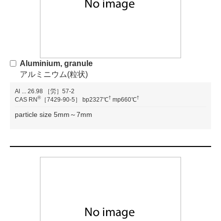
Aluminium, granule
アルミニウム(粒状)
Al
...
26.98
［労］57-2
®
†
†
CAS RN
［7429-90-5］
bp2327℃
mp660℃
particle size 5mm～7mm