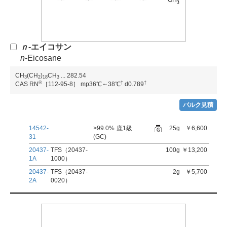
ｎ
-エイコサン
n
-Eicosane
CH
(CH
)
CH
...
282.54
3
2
1
8
3
®
†
†
CAS RN
［112-95-8］
mp36℃～38℃
d0.789
バルク見積
14542-
>99.0%
鹿1級
25g
￥6,600
31
(GC)
20437-
TFS（20437-
100g
￥13,200
1A
1000）
20437-
TFS（20437-
2g
￥5,700
2A
0020）