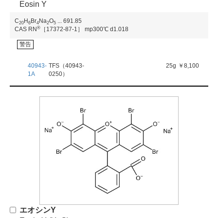
Eosin Y
C
H
Br
Na
O
...
691.85
2
0
6
4
2
5
®
CAS RN
［17372-87-1］
mp300℃
d1.018
警告
40943-
TFS（40943-
25g
￥8,100
1A
0250）
エオシンY