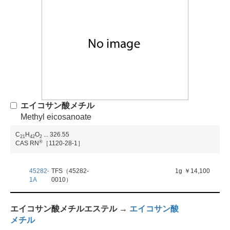
エイコサン酸メチル
Methyl eicosanoate
C
H
O
...
326.55
2
1
4
2
2
®
CAS RN
［1120-28-1］
45282-
TFS（45282-
1g
￥14,100
1A
0010）
エイコサン酸メチルエステル →
エイコサン酸
メチル