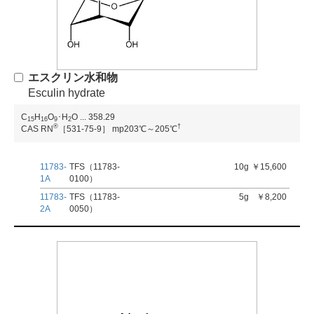
エスクリン水和物
Esculin hydrate
C
H
O
･H
O
...
358.29
1
5
1
6
9
2
®
†
CAS RN
［531-75-9］
mp203℃～205℃
11783-
TFS（11783-
10g
￥15,600
1A
0100）
11783-
TFS（11783-
5g
￥8,200
2A
0050）