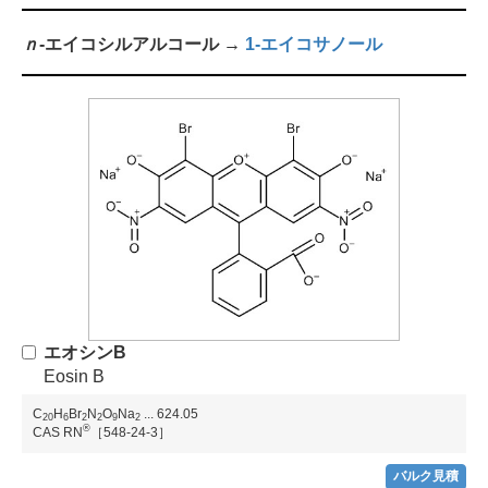
ｎ
-エイコシルアルコール →
1-エイコサノール
エオシンB
Eosin B
C
H
Br
N
O
Na
...
624.05
2
0
6
2
2
9
2
®
CAS RN
［548-24-3］
バルク見積