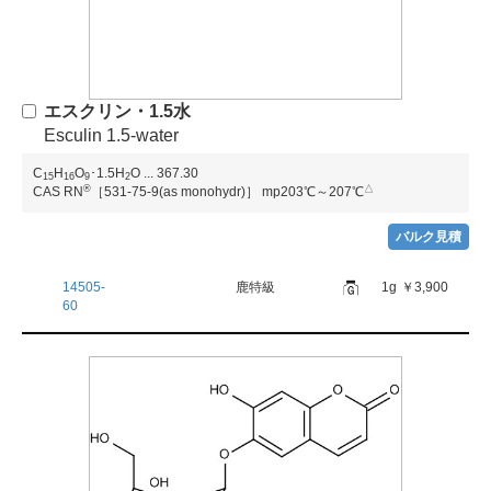
エスクリン・1.5水
Esculin 1.5-water
C
H
O
･1.5H
O
...
367.30
1
5
1
6
9
2
®
△
CAS RN
［531-75-9(as monohydr)］
mp203℃～207℃
バルク見積
14505-
鹿特級
1g
￥3,900
60