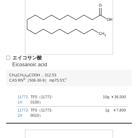
エイコサン酸
Eicosanoic acid
CH
(CH
)
COOH
...
312.53
3
2
1
8
®
†
CAS RN
［506-30-9］
mp75.5℃
11772-
TFS（11772-
10g
￥36,500
1A
0100）
11772-
TFS（11772-
1g
￥7,800
2A
0010）