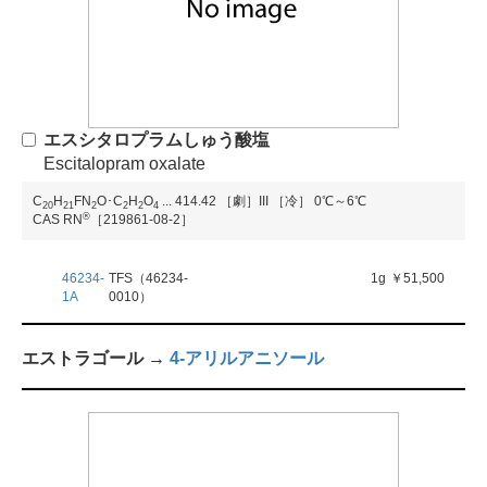
エスシタロプラムしゅう酸塩
Escitalopram oxalate
C
H
FN
O･C
H
O
...
414.42
［劇］III
［冷］ 0℃～6℃
2
0
2
1
2
2
2
4
®
CAS RN
［219861-08-2］
46234-
TFS（46234-
1g
￥51,500
1A
0010）
エストラゴール →
4-アリルアニソール