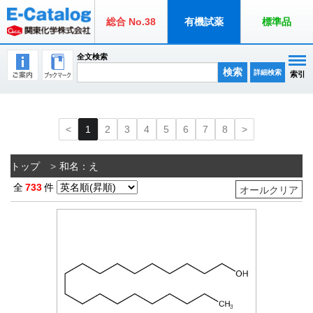
総合 No.38
有機試薬
標準品
全文検索
検索
詳細検索
索引
1
2
3
4
5
6
7
8
トップ
和名：え
全
733
件
オールクリア