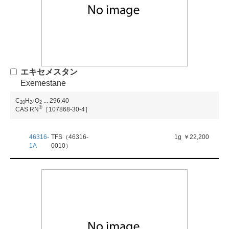
エキセメスタン
Exemestane
C
H
O
...
296.40
2
0
2
4
2
®
CAS RN
［107868-30-4］
46316-
TFS（46316-
1g
￥22,200
1A
0010）