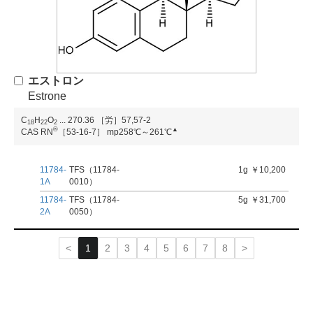
エストロン
Estrone
C
H
O
...
270.36
［労］57,57-2
1
8
2
2
2
®
▲
CAS RN
［53-16-7］
mp258℃～261℃
11784-
TFS（11784-
1g
￥10,200
1A
0010）
11784-
TFS（11784-
5g
￥31,700
2A
0050）
1
2
3
4
5
6
7
8