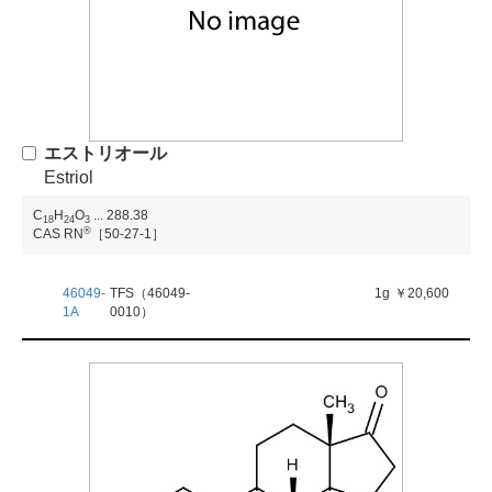
エストリオール
Estriol
C
H
O
...
288.38
1
8
2
4
3
®
CAS RN
［50-27-1］
46049-
TFS（46049-
1g
￥20,600
1A
0010）