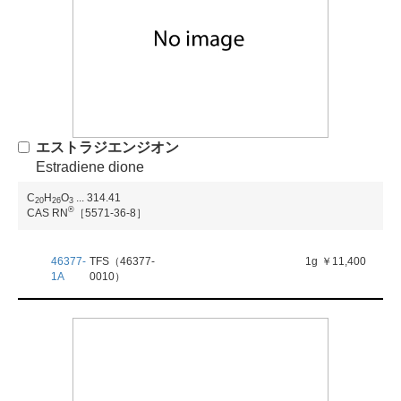
エストラジエンジオン
Estradiene dione
C
H
O
...
314.41
2
0
2
6
3
®
CAS RN
［5571-36-8］
46377-
TFS（46377-
1g
￥11,400
1A
0010）