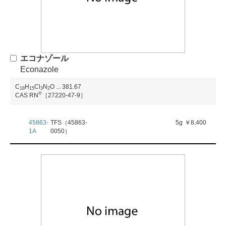
エコナゾール
Econazole
C
H
Cl
N
O
...
381.67
1
8
1
5
3
2
®
CAS RN
［27220-47-9］
45863-
TFS（45863-
5g
￥8,400
1A
0050）