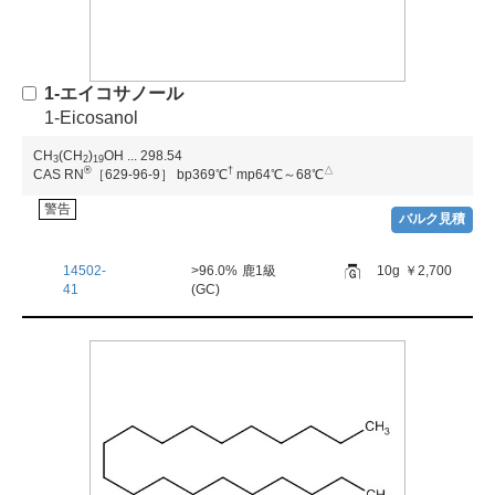
1-エイコサノール
1-Eicosanol
CH
(CH
)
OH
...
298.54
3
2
1
9
®
†
△
CAS RN
［629-96-9］
bp369℃
mp64℃～68℃
警告
バルク見積
14502-
>96.0%
鹿1級
10g
￥2,700
41
(GC)