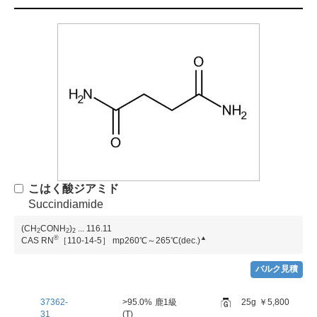
こはく酸ジアミド
Succindiamide
(CH
CONH
)
...
116.11
2
2
2
®
▲
CAS RN
［110-14-5］
mp260℃～265℃(dec.)
バルク見積
37362-
>95.0%
鹿1級
25g
￥5,800
31
(T)