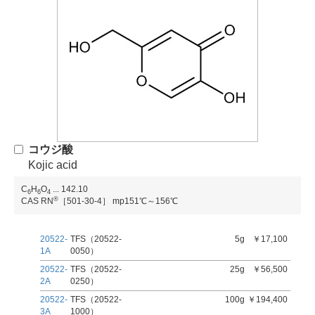
コウジ酸
Kojic acid
C
H
O
...
142.10
6
6
4
®
CAS RN
［501-30-4］
mp151℃～156℃
20522-
TFS（20522-
5g
￥17,100
1A
0050）
20522-
TFS（20522-
25g
￥56,500
2A
0250）
20522-
TFS（20522-
100g
￥194,400
3A
1000）