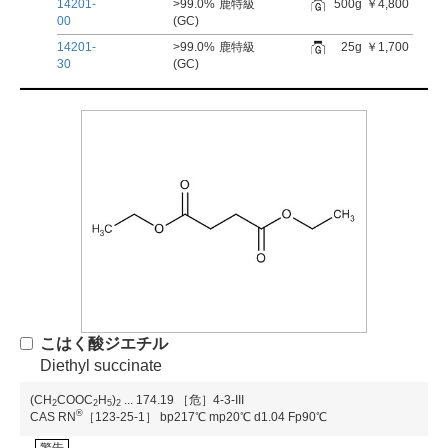
14201-
>99.0%
鹿特級
500g
￥4,800
00
(GC)
14201-
>99.0%
鹿特級
25g
￥1,700
30
(GC)
こはく酸ジエチル
Diethyl succinate
(CH
COOC
H
)
...
174.19
［危］4-3-III
2
2
5
2
®
CAS RN
［123-25-1］
bp217℃
mp20℃
d1.04
Fp90℃
警告