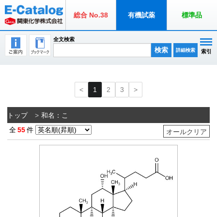
総合 No.38
有機試薬
標準品
全文検索
検索
詳細検索
索引
1
2
3
トップ
和名：こ
全
55
件
オールクリア