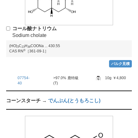
コール酸ナトリウム
Sodium cholate
(HO)
C
H
COONa
...
430.55
3
2
3
3
6
®
CAS RN
［361-09-1］
バルク見積
07754-
>97.0%
鹿特級
10g
￥4,800
40
(T)
コーンスターチ →
でんぷん(とうもろこし)