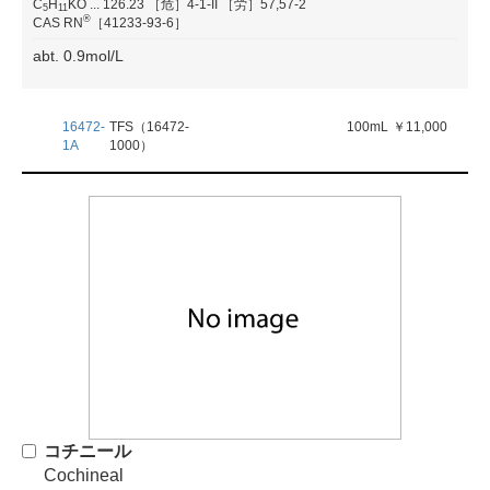
C
H
KO
...
126.23
［危］4-1-II
［労］57,57-2
5
1
1
®
CAS RN
［41233-93-6］
abt. 0.9mol/L
16472-
TFS（16472-
100mL
￥11,000
1A
1000）
コチニール
Cochineal