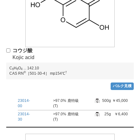
コウジ酸
Kojic acid
C
H
O
...
142.10
6
6
4
®
†
CAS RN
［501-30-4］
mp154℃
バルク見積
23014-
>97.0%
鹿特級
500g
￥45,000
00
(T)
23014-
>97.0%
鹿特級
25g
￥6,400
30
(T)