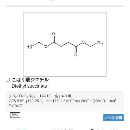
こはく酸ジエチル
Diethyl succinate
(CH
COOC
H
)
...
174.19
［危］4-3-III
2
2
5
2
®
†
†
†
CAS RN
［123-25-1］
bp217℃～218℃
mp-20℃
d(20/4℃) 1.040
†
Fp104℃
警告
バルク見積