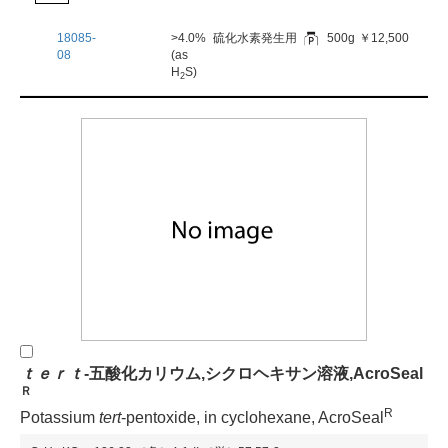
18085-
>4.0%
硫化水素発生用
500g
￥12,500
08
(as
H
S)
2
ｔ
ｅ
ｒ
ｔ
-五酸化カリウム,シクロヘキサン溶液,AcroSeal
Ｒ
R
Potassium
t
e
r
t
-pentoxide, in cyclohexane, AcroSeal