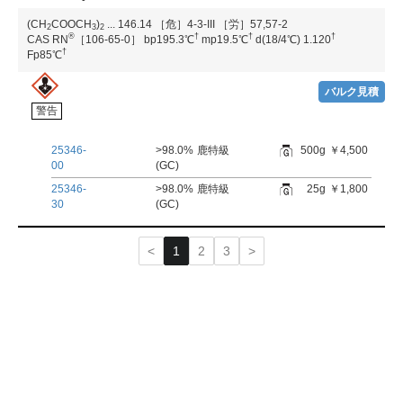
(CH
COOCH
)
...
146.14
［危］4-3-III
［労］57,57-2
2
3
2
®
†
†
†
CAS RN
［106-65-0］
bp195.3℃
mp19.5℃
d(18/4℃) 1.120
†
Fp85℃
バルク見積
警告
25346-
>98.0%
鹿特級
500g
￥4,500
00
(GC)
25346-
>98.0%
鹿特級
25g
￥1,800
30
(GC)
1
2
3