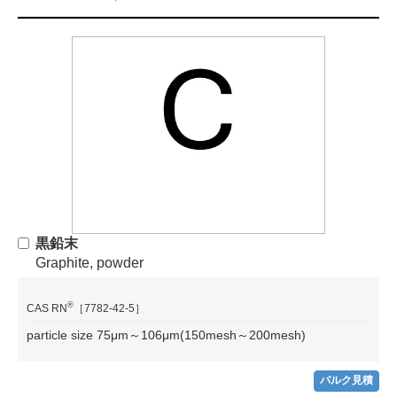
黒鉛末
Graphite, powder
®
CAS RN
［7782-42-5］
particle size 75μm～106μm(150mesh～200mesh)
バルク見積