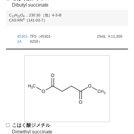
Dibutyl succinate
C
H
O
...
230.30
［危］4-3-III
1
2
2
2
4
®
CAS RN
［141-03-7］
45301-
TFS（45301-
25mL
￥11,300
1A
0250）
こはく酸ジメチル
Dimethyl succinate