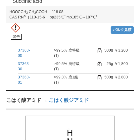
Succinic acid
HOOCCH
:CH
COOH
...
118.08
2
2
®
†
†
CAS RN
［110-15-6］
bp235℃
mp185℃～187℃
バルク見積
警告
37363-
>99.5%
鹿特級
500g
￥3,200
00
(T)
37363-
>99.5%
鹿特級
25g
￥1,800
30
(T)
37363-
>99.3%
鹿1級
500g
￥2,800
01
(T)
こはく酸アミド →
こはく酸ジアミド