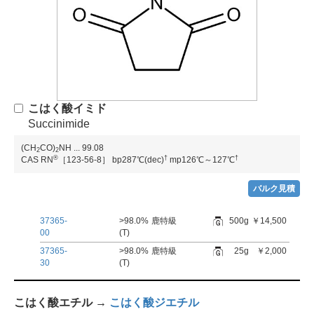
こはく酸イミド
Succinimide
(CH
CO)
NH
...
99.08
2
2
®
†
†
CAS RN
［123-56-8］
bp287℃(dec)
mp126℃～127℃
バルク見積
37365-
>98.0%
鹿特級
500g
￥14,500
00
(T)
37365-
>98.0%
鹿特級
25g
￥2,000
30
(T)
こはく酸エチル →
こはく酸ジエチル