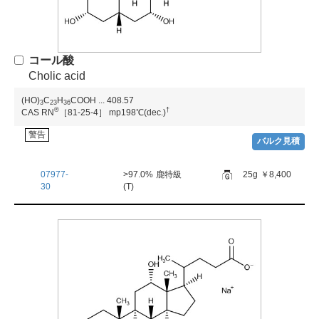
コール酸
Cholic acid
(HO)
C
H
COOH
...
408.57
3
2
3
3
6
®
†
CAS RN
［81-25-4］
mp198℃(dec.)
警告
バルク見積
07977-
>97.0%
鹿特級
25g
￥8,400
30
(T)