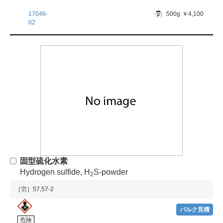
17046-
500g
￥4,100
02
固型硫化水素
Hydrogen sulfide, H
S-powder
2
［労］57,57-2
バルク見積
危険