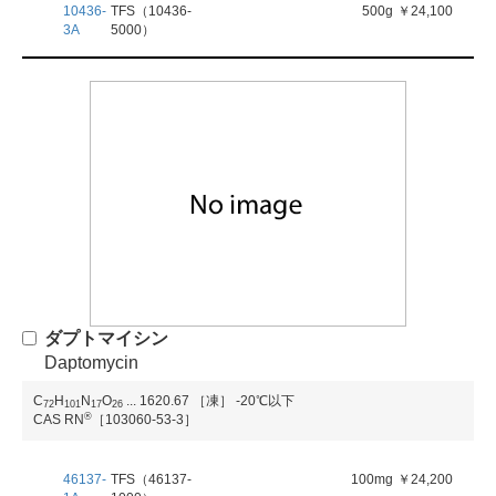
10436-
TFS（10436-
500g
￥24,100
3A
5000）
ダプトマイシン
Daptomycin
C
H
N
O
...
1620.67
［凍］ -20℃以下
7
2
1
0
1
1
7
2
6
®
CAS RN
［103060-53-3］
46137-
TFS（46137-
100mg
￥24,200