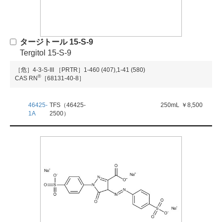
タージトール 15-S-9
Tergitol 15-S-9
［危］4-3-S-III
［PRTR］1-460 (407),1-41 (580)
®
CAS RN
［68131-40-8］
46425-
TFS（46425-
250mL
￥8,500
1A
2500）