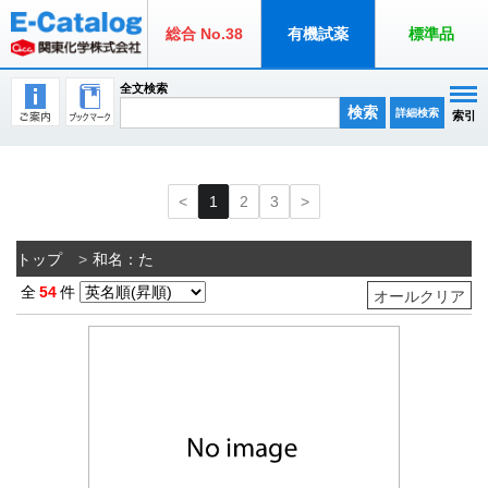
総合 No.38
有機試薬
標準品
全文検索
検索
詳細検索
索引
1
2
3
トップ
和名：た
全
54
件
オールクリア