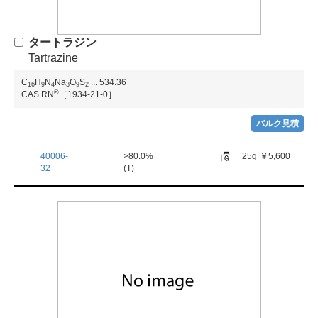
タートラジン
Tartrazine
C
H
N
Na
O
S
...
534.36
1
6
9
4
3
9
2
®
CAS RN
［1934-21-0］
バルク見積
40006-
>80.0%
25g
￥5,600
32
(T)