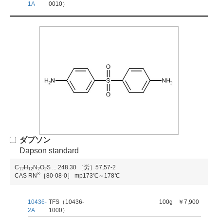
1A
0010）
ダプソン
Dapson standard
C
H
N
O
S
...
248.30
［労］57,57-2
1
2
1
2
2
2
®
CAS RN
［80-08-0］
mp173℃～178℃
10436-
TFS（10436-
100g
￥7,900
2A
1000）