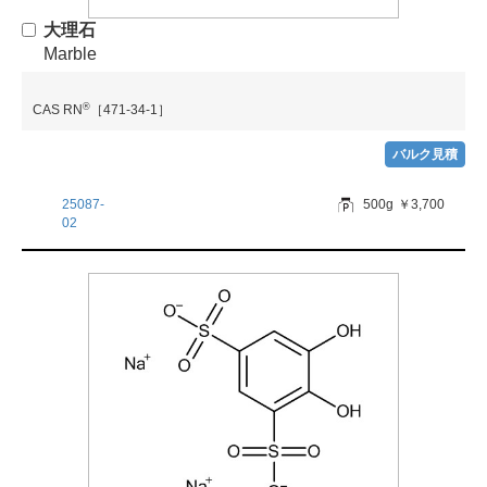
大理石
Marble
®
CAS RN
［471-34-1］
バルク見積
25087-
500g
￥3,700
02