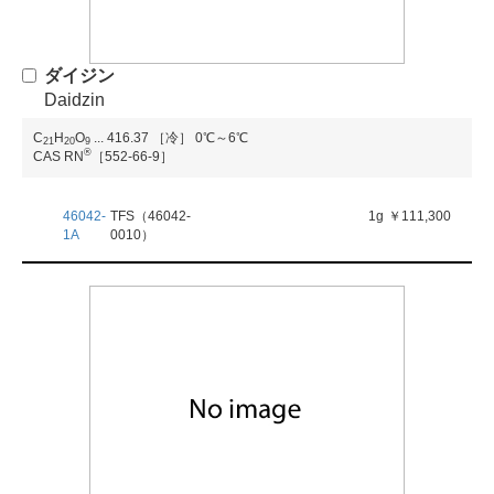
ダイジン
Daidzin
C
H
O
...
416.37
［冷］ 0℃～6℃
2
1
2
0
9
®
CAS RN
［552-66-9］
46042-
TFS（46042-
1g
￥111,300
1A
0010）