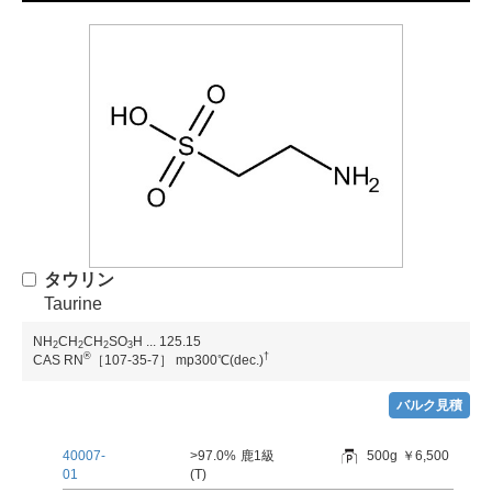
タウリン
Taurine
NH
CH
CH
SO
H
...
125.15
2
2
2
3
®
†
CAS RN
［107-35-7］
mp300℃(dec.)
バルク見積
40007-
>97.0%
鹿1級
500g
￥6,500
01
(T)