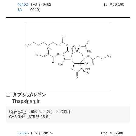
46462-
TFS（46462-
1g
￥26,100
1A
0010）
タプシガルギン
Thapsigargin
C
H
O
...
650.75
［凍］ -20℃以下
3
4
5
0
1
2
®
CAS RN
［67526-95-8］
32857-
TFS（32857-
1mg
￥35,900