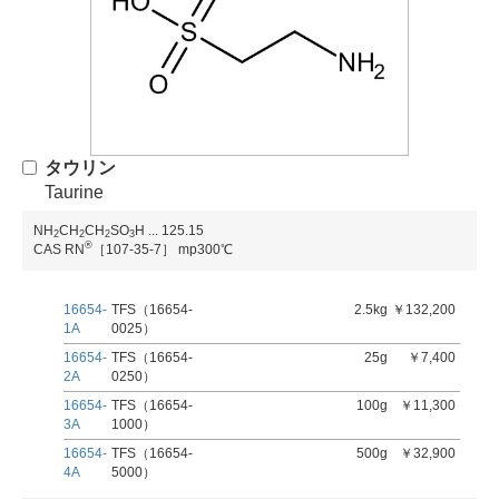
タウリン
Taurine
NH
CH
CH
SO
H
...
125.15
2
2
2
3
®
CAS RN
［107-35-7］
mp300℃
16654-
TFS（16654-
2.5kg
￥132,200
1A
0025）
16654-
TFS（16654-
25g
￥7,400
2A
0250）
16654-
TFS（16654-
100g
￥11,300
3A
1000）
16654-
TFS（16654-
500g
￥32,900
4A
5000）