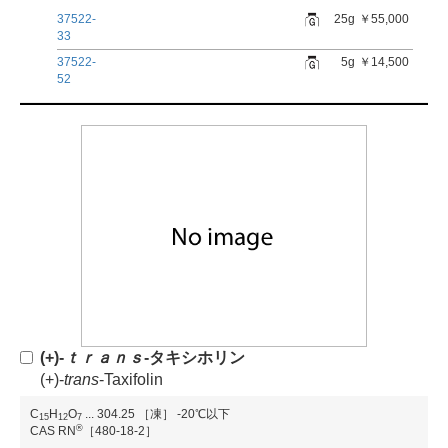
37522-
25g
￥55,000
33
37522-
5g
￥14,500
52
(+)-
ｔ
ｒ
ａ
ｎ
ｓ
-タキシホリン
(+)-
t
r
a
n
s
-Taxifolin
C
H
O
...
304.25
［凍］ -20℃以下
1
5
1
2
7
®
CAS RN
［480-18-2］