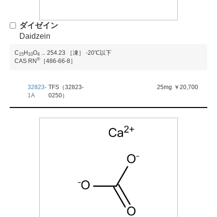
ダイゼイン
Daidzein
C
H
O
...
254.23
［凍］ -20℃以下
1
5
1
0
4
®
CAS RN
［486-66-8］
32823-
TFS（32823-
25mg
￥20,700
1A
0250）