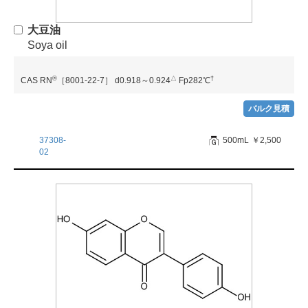
大豆油
Soya oil
®
△
†
CAS RN
［8001-22-7］
d0.918～0.924
Fp282℃
バルク見積
37308-
500mL
￥2,500
02