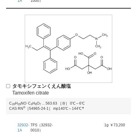
1A
1000）
タモキシフェンくえん酸塩
Tamoxifen citrate
C
H
NO･C
H
O
...
563.63
［冷］ 0℃～6℃
2
6
2
9
6
8
7
®
▲
CAS RN
［54965-24-1］
mp140℃～144℃
32932-
TFS（32932-
1g
￥73,200
1A
0010）