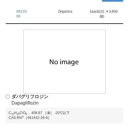
08133-
Organics
1pack(10
￥3,600
95
個)
ダパグリフロジン
Dapagliflozin
C
H
ClO
...
408.87
［凍］ -20℃以下
2
1
2
5
6
®
CAS RN
［461432-26-8］