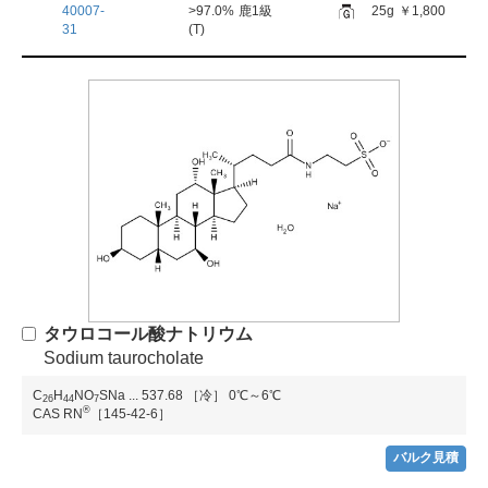
40007-
>97.0%
鹿1級
25g
￥1,800
31
(T)
タウロコール酸ナトリウム
Sodium taurocholate
C
H
NO
SNa
...
537.68
［冷］ 0℃～6℃
2
6
4
4
7
®
CAS RN
［145-42-6］
バルク見積