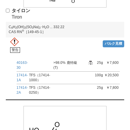
タイロン
Tiron
C
H
(OH)
(SO
Na)
･H
O
...
332.22
6
2
2
3
2
2
®
CAS RN
［149-45-1］
バルク見積
警告
40163-
>98.0%
鹿特級
25g
￥7,600
30
(T)
17414-
TFS（17414-
100g
￥20,500
1A
1000）
17414-
TFS（17414-
25g
￥7,800
2A
0250）