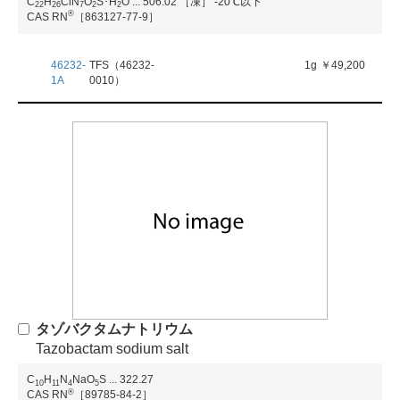
C
H
ClN
O
S･H
O
...
506.02
［凍］ -20℃以下
2
2
2
6
7
2
2
®
CAS RN
［863127-77-9］
46232-
TFS（46232-
1g
￥49,200
1A
0010）
タゾバクタムナトリウム
Tazobactam sodium salt
C
H
N
NaO
S
...
322.27
1
0
1
1
4
5
®
CAS RN
［89785-84-2］