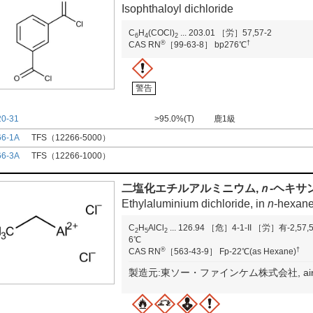
Isophthaloyl dichloride
C
H
(COCl)
...
203.01
［労］57,57-2
6
4
2
®
†
CAS RN
［99-63-8］
bp276℃
警告
20-31
>95.0%(T)
鹿1級
66-1A
TFS（12266-5000）
66-3A
TFS（12266-1000）
二塩化エチルアルミニウム,
ｎ
-ヘキサ
Ethylaluminium dichloride, in
n
-hexan
C
H
AlCl
...
126.94
［危］4-1-II
［労］有-2,57,5
2
5
2
6℃
®
†
CAS RN
［563-43-9］
Fp-22℃(as Hexane)
製造元:東ソー・ファインケム株式会社, air/moist