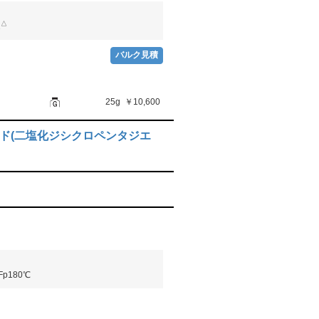
△
2
バルク見積
25g
￥10,600
ド(二塩化ジシクロペンタジエ
Fp180℃