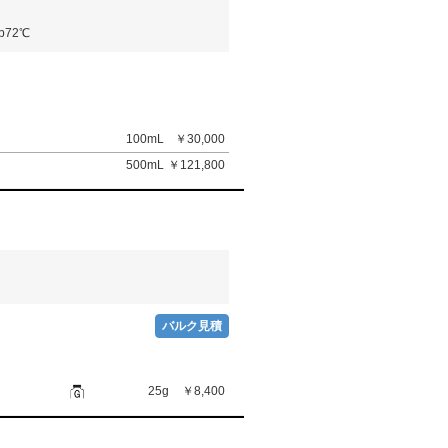
p72℃
100mL
￥30,000
500mL
￥121,800
バルク見積
25g
￥8,400