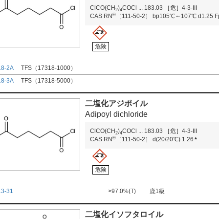
ClCO(CH
)
COCl
...
183.03
［危］4-3-III
2
4
®
CAS RN
［111-50-2］
bp105℃～107℃
d1.25
F
危険
18-2A
TFS（17318-1000）
18-3A
TFS（17318-5000）
二塩化アジポイル
Adipoyl dichloride
ClCO(CH
)
COCl
...
183.03
［危］4-3-III
2
4
®
▲
CAS RN
［111-50-2］
d(20/20℃) 1.26
危険
13-31
>97.0%(T)
鹿1級
二塩化イソフタロイル