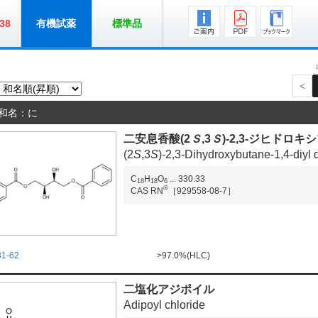
38
有機試薬
標準品
<
和名：に
二安息香酸(2
Ｓ
,3
Ｓ
)-2,3-ジヒドロキ
(2
S
,3
S
)-2,3-Dihydroxybutane-1,4-diyl
C
H
O
...
330.33
1
8
1
8
6
®
CAS RN
［929558-08-7］
31-62
>97.0%(HLC)
二塩化アジポイル
Adipoyl chloride