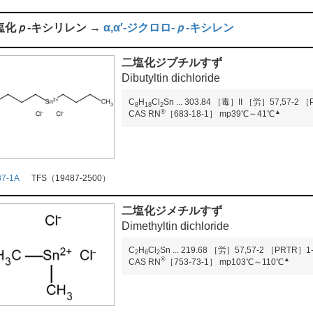
塩化
ｐ
-キシリレン →
α,α′-ジクロロ-
ｐ
-キシレン
二塩化ジブチルすず
Dibutyltin dichloride
C
H
Cl
Sn
...
303.84
［毒］II
［労］57,57-2
［P
8
1
8
2
®
▲
CAS RN
［683-18-1］
mp39℃～41℃
87-1A
TFS（19487-2500）
二塩化ジメチルすず
Dimethyltin dichloride
C
H
Cl
Sn
...
219.68
［労］57,57-2
［PRTR］1-2
2
6
2
®
▲
CAS RN
［753-73-1］
mp103℃～110℃