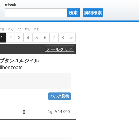
全文検索
検索
詳細検索
にあ
にえ
にこ
にし
にと
1
2
3
4
5
6
7
8
>
オールクリア
シブタン-1,4-ジイル
 dibenzoate
バルク見積
1g
￥14,000