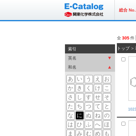
総合 No.
全
305
件
トップ
索引
▼
英名
▲
和名
あ
い
う
え
お
か
き
く
け
こ
さ
し
す
せ
そ
た
ち
つ
て
と
102
な
に
ぬ
ね
の
は
ひ
ふ
へ
ほ
ま
み
む
め
も