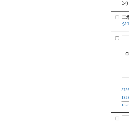
ン)
二
ジ
373
132
132