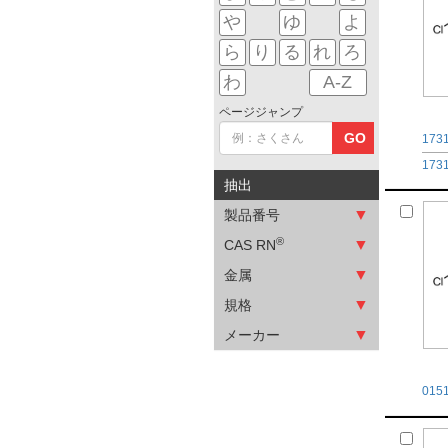
や
ゆ
よ
ら
り
る
れ
ろ
わ
A-Z
ページジャンプ
GO
173
173
抽出
▼
製品番号
®
▼
CAS RN
▼
金属
▼
規格
▼
メーカー
015