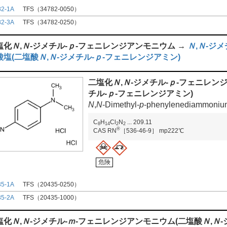
82-1A
TFS（34782-0050）
82-3A
TFS（34782-0250）
塩化
Ｎ
,
Ｎ
-ジメチル-
ｐ
-フェニレンジアンモニウム →
Ｎ
,
Ｎ
-ジメ
酸塩(二塩酸
Ｎ
,
Ｎ
-ジメチル-
ｐ
-フェニレンジアミン)
二塩化
Ｎ
,
Ｎ
-ジメチル-
ｐ
-フェニレン
チル-
ｐ
-フェニレンジアミン)
N
,
N
-Dimethyl-
p
-phenylenediammonium
C
H
Cl
N
...
209.11
8
1
4
2
2
®
CAS RN
［536-46-9］
mp222℃
危険
35-1A
TFS（20435-0250）
35-2A
TFS（20435-1000）
塩化
Ｎ
,
Ｎ
-ジメチル-
ｍ
-フェニレンジアンモニウム(二塩酸
Ｎ
,
Ｎ
-