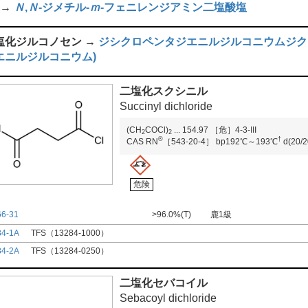
 →
Ｎ
,
Ｎ
-ジメチル-
ｍ
-フェニレンジアミン二塩酸塩
塩化ジルコノセン →
ジシクロペンタジエニルジルコニウムジク
エニルジルコニウム)
二塩化スクシニル
Succinyl dichloride
(CH
COCl)
...
154.97
［危］4-3-III
2
2
®
†
CAS RN
［543-20-4］
bp192℃～193℃
d(20/2
危険
66-31
>96.0%(T)
鹿1級
84-1A
TFS（13284-1000）
84-2A
TFS（13284-0250）
二塩化セバコイル
Sebacoyl dichloride