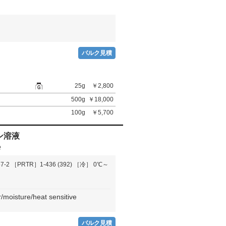
バルク見積
25g
￥2,800
500g
￥18,000
100g
￥5,700
ン溶液
e
7-2
［PRTR］1-436 (392)
［冷］ 0℃～
ure/heat sensitive
バルク見積