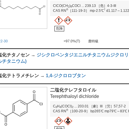
ClCO(CH
)
COCl
...
239.13
［危］4-3-III
2
8
®
†
CAS RN
［111-19-3］
mp-2.5℃
d1.117～1.12
危険
22-30
>97.0%(T)
鹿特級
塩化チタノセン →
ジシクロペンタジエニルチタニウムジクロリ
ルチタニウム)
塩化テトラメチレン →
1,4-ジクロロブタン
二塩化テレフタロイル
Terephthaloyl dichloride
C
H
(COCl)
...
203.01
［劇］III
［労］57,57-2
6
4
2
®
CAS RN
［100-20-9］
bp265℃
mp79℃～83℃
危険