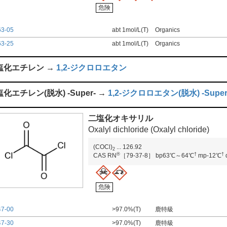
危険
63-05
abt 1mol/L(T)
Organics
63-25
abt 1mol/L(T)
Organics
塩化エチレン →
1,2-ジクロロエタン
化エチレン(脱水) -Super- →
1,2-ジクロロエタン(脱水) -Super
二塩化オキサリル
Oxalyl dichloride (Oxalyl chloride)
(COCl)
...
126.92
2
®
†
†
CAS RN
［79-37-8］
bp63℃～64℃
mp-12℃
危険
47-00
>97.0%(T)
鹿特級
47-30
>97.0%(T)
鹿特級