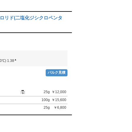
ロリド(二塩化ジシクロペンタ
▲
0℃) 1.38
バルク見積
25g
￥12,000
100g
￥15,600
25g
￥6,800