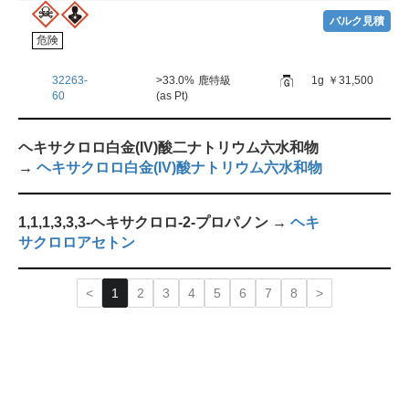
バルク見積
危険
32263-
>33.0%
鹿特級
1g
￥31,500
60
(as Pt)
ヘキサクロロ白金(IV)酸二ナトリウム六水和物
→
ヘキサクロロ白金(IV)酸ナトリウム六水和物
1,1,1,3,3,3-ヘキサクロロ-2-プロパノン →
ヘキ
サクロロアセトン
1
2
3
4
5
6
7
8