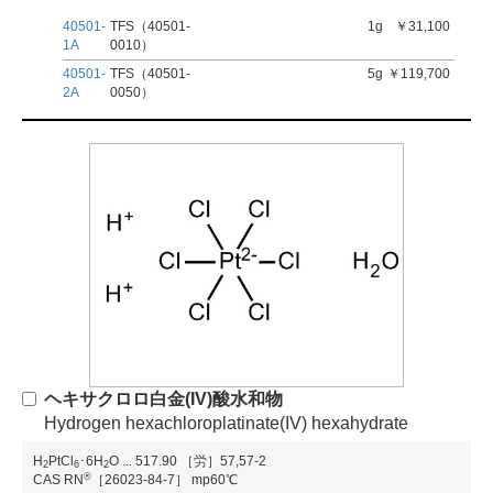
40501-
TFS（40501-
1g
￥31,100
1A
0010）
40501-
TFS（40501-
5g
￥119,700
2A
0050）
ヘキサクロロ白金(IV)酸水和物
Hydrogen hexachloroplatinate(IV) hexahydrate
H
PtCl
･6H
O
...
517.90
［労］57,57-2
2
6
2
®
CAS RN
［26023-84-7］
mp60℃