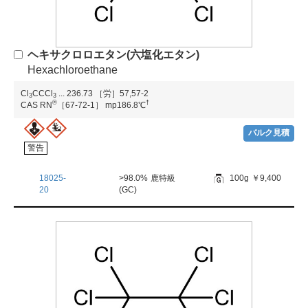
ヘキサクロロエタン(六塩化エタン)
Hexachloroethane
Cl
CCCl
...
236.73
［労］57,57-2
3
3
®
†
CAS RN
［67-72-1］
mp186.8℃
バルク見積
警告
18025-
>98.0%
鹿特級
100g
￥9,400
20
(GC)