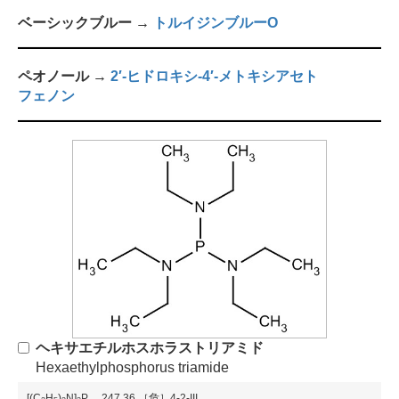
ベーシックブルー →
トルイジンブルーO
ペオノール →
2′-ヒドロキシ-4′-メトキシアセト
フェノン
ヘキサエチルホスホラストリアミド
Hexaethylphosphorus triamide
[(C
H
)
N]
P
...
247.36
［危］4-2-III