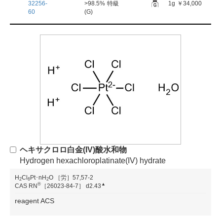
32256-
>98.5%
特級
1g
￥34,000
60
(G)
ヘキサクロロ白金(IV)酸水和物
Hydrogen hexachloroplatinate(IV) hydrate
H
Cl
Pt･nH
O
［労］57,57-2
2
6
2
®
▲
CAS RN
［26023-84-7］
d2.43
reagent ACS