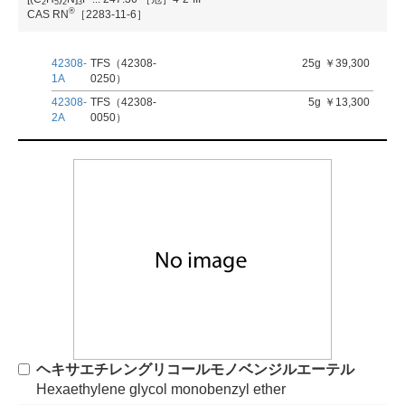
2
5
2
3
®
CAS RN
［2283-11-6］
42308-
TFS（42308-
25g
￥39,300
1A
0250）
42308-
TFS（42308-
5g
￥13,300
2A
0050）
ヘキサエチレングリコールモノベンジルエーテル
Hexaethylene glycol monobenzyl ether