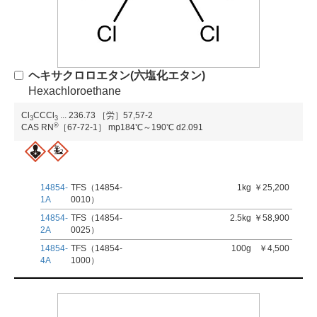
ヘキサクロロエタン(六塩化エタン)
Hexachloroethane
Cl
CCCl
...
236.73
［労］57,57-2
3
3
®
CAS RN
［67-72-1］
mp184℃～190℃
d2.091
14854-
TFS（14854-
1kg
￥25,200
1A
0010）
14854-
TFS（14854-
2.5kg
￥58,900
2A
0025）
14854-
TFS（14854-
100g
￥4,500
4A
1000）