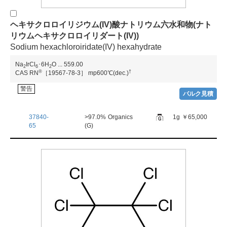
ヘキサクロロイリジウム(IV)酸ナトリウム六水和物(ナト
リウムヘキサクロロイリダート(IV))
Sodium hexachloroiridate(IV) hexahydrate
Na
IrCl
･6H
O
...
559.00
2
6
2
®
†
CAS RN
［19567-78-3］
mp600℃(dec.)
警告
バルク見積
37840-
>97.0%
Organics
1g
￥65,000
65
(G)