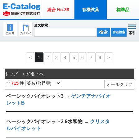
総合 No.38
有機試薬
標準品
全文検索
検索
詳細検索
索引
1
2
3
4
5
6
7
8
トップ
和名：へ
全
715
件
オールクリア
ベーシックバイオレット3 →
ゲンチアナバイオ
レットB
ベーシックバイオレット3 9水和物 →
クリスタ
ルバイオレット