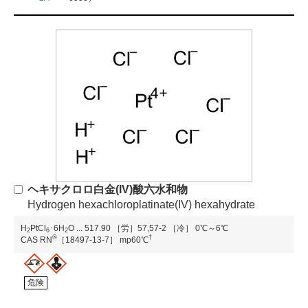
ヘキサクロロ白金(IV)酸六水和物
Hydrogen hexachloroplatinate(IV) hexahydrate
H
PtCl
･6H
O
...
517.90
［労］57,57-2
［冷］ 0℃～6℃
2
6
2
®
†
CAS RN
［18497-13-7］
mp60℃
危険