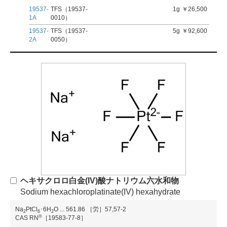
19537-
TFS（19537-
1g
￥26,500
1A
0010）
19537-
TFS（19537-
5g
￥92,600
2A
0050）
ヘキサクロロ白金(IV)酸ナトリウム六水和物
Sodium hexachloroplatinate(IV) hexahydrate
Na
PtCl
･6H
O
...
561.86
［労］57,57-2
2
6
2
®
CAS RN
［19583-77-8］