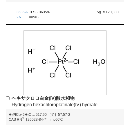
36359-
TFS（36359-
5g
￥120,300
2A
0050）
ヘキサクロロ白金(IV)酸水和物
Hydrogen hexachloroplatinate(IV) hydrate
H
PtCl
･6H
O
...
517.90
［労］57,57-2
2
6
2
®
CAS RN
［26023-84-7］
mp60℃