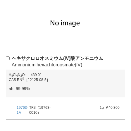
ヘキサクロロオスミウム(IV)酸アンモニウム
Ammonium hexachloroosmate(IV)
H
Cl
N
Os
...
439.01
8
6
2
®
CAS RN
［12125-08-5］
abt 99.99%
19763-
TFS（19763-
1g
￥40,300
1A
0010）