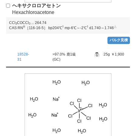
ヘキサクロロアセトン
Hexachloroacetone
CCl
COCCl
...
264.74
3
3
®
†
†
△
CAS RN
［116-16-5］
bp204℃
mp-6℃～-2℃
d1.740～1.746
バルク見積
18528-
>97.0%
鹿1級
25g
￥1,900
31
(GC)