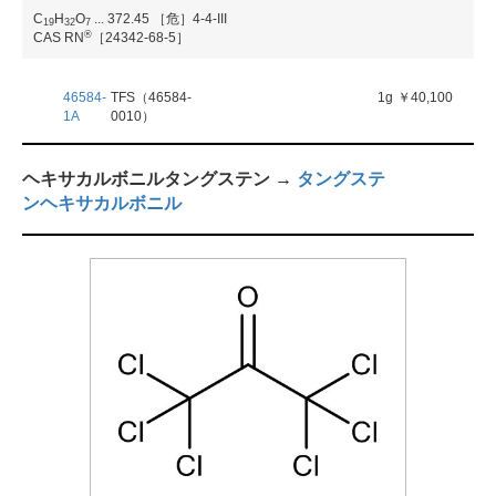
C
H
O
...
372.45
［危］4-4-III
1
9
3
2
7
®
CAS RN
［24342-68-5］
46584-
TFS（46584-
1g
￥40,100
1A
0010）
ヘキサカルボニルタングステン →
タングステ
ンヘキサカルボニル