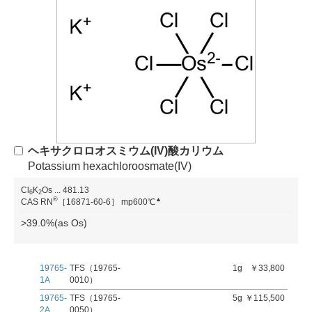
ヘキサクロロオスミウム(IV)酸カリウム
Potassium hexachloroosmate(IV)
Cl
K
Os
...
481.13
6
2
®
▲
CAS RN
［16871-60-6］
mp600℃
>39.0%(as Os)
19765-
TFS（19765-
1g
￥33,800
1A
0010）
19765-
TFS（19765-
5g
￥115,500
2A
0050）